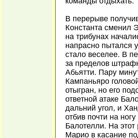
команды отдыхать.
В перерыве получи
Константа сменил Э
на трибунах начали
напрасно пытался у
стало веселее. В п
за пределов штрафн
Абьятти. Пару мину
Кампаньяро головой
отыгран, но его под
ответной атаке Бал
дальний угол, и Ха
отбив почти на ног
Балотелли. На этот
Марио в касание п