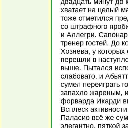
двадцать минут до к
хватает на целый м
тоже отметился пре
со штрафного проби
и Аллегри. Сапонар
тренер гостей. До к
Хозяева, у которых 
перешли в наступле
выше. Пытался испо
слабовато, и Абьят
сумел переиграть г
запахло жареным, и
форварда Икарди вм
Всплеск активности
Паласио всё же сум
элегантно, пяткой з