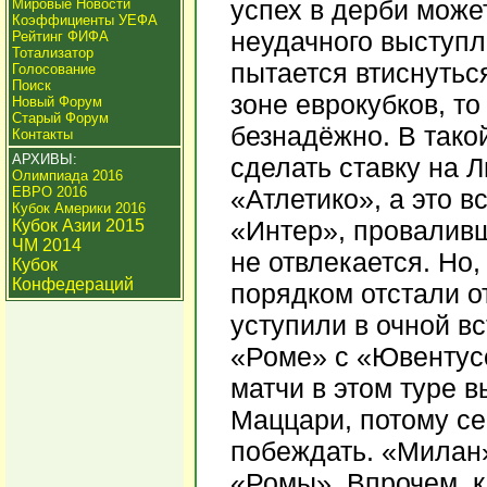
успех в дерби може
Мировые Новости
Коэффициенты УЕФА
неудачного выступл
Рейтинг ФИФА
Тотализатор
пытается втиснуться
Голосование
Поиск
зоне еврокубков, т
Новый Форум
Старый Форум
безнадёжно. В тако
Контакты
АРХИВЫ:
сделать ставку на Л
Олимпиада 2016
ЕВРО 2016
«Атлетико», а это в
Кубок Америки 2016
«Интер», проваливш
Кубок Азии 2015
ЧМ 2014
не отвлекается. Но,
Кубок
Конфедераций
порядком отстали о
уступили в очной вс
«Роме» с «Ювентус
матчи в этом туре 
Маццари, потому се
побеждать. «Милан»
«Ромы». Впрочем, ка