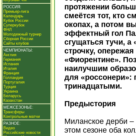
протяжении больш
РОССИЯ:
Премьер-лига
смеётся тот, кто 
Календарь
Кубок России
окопах, а потом в
Суперкубок
ФНЛ
эффектный гол Па
Молодежный турнир
Сборная России
сгущаться тучи, а
Сайты клубов
строчку, опережая
ЧЕМПИОНАТЫ:
Англия
«Фиорентине». По
Германия
Испания
наилучшим образом
Италия
Франция
для «россонери»: г
Голландия
Португалия
тринадцатыми.
Турция
Украина
Беларусь
Казахстан
Предыстория
МЕЖСЕЗОНЬЕ:
Трансферы
Контрольные матчи
Миланское дерби – 
РАЗНОЕ:
Видео
этом сезоне оба ко
Российские новости