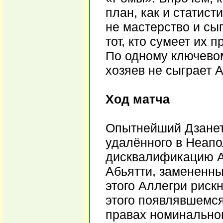
план, как и статист
не мастерство и сыг
тот, кто сумеет их 
По одному ключево
хозяев не сыграет А
Ход матча
Опытнейший Дзанетт
удалённого в Неап
дисквалификацию Ал
Абьятти, замененны
этого Аллегри риск
этого появлявшемся
правах номинальног