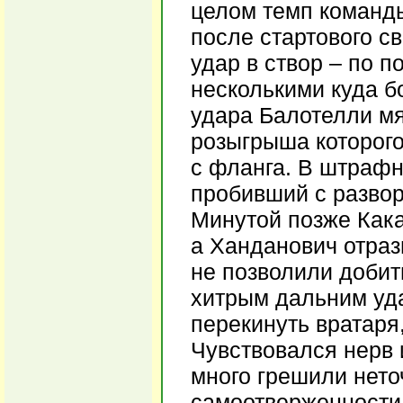
целом темп команды
после стартового с
удар в створ – по 
несколькими куда 
удара Балотелли мя
розыгрыша которог
с фланга. В штрафн
пробивший с развор
Минутой позже Кака
а Ханданович отраз
не позволили добит
хитрым дальним уд
перекинуть вратаря
Чувствовался нерв 
много грешили нето
самоотверженности,