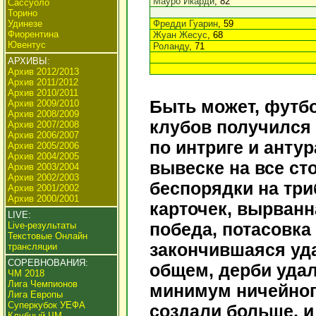
Мауро Икарди
, 82
Сассуоло
Торино
Удинезе
Фредди Гуарин
, 59
Фиорентина
Жуан Жесус
, 68
Ювентус
Роланду
, 71
АРХИВЫ:
Архив 2012/2013
Архив 2011/2012
Архив 2010/2011
Быть может, футб
Архив 2009/2010
Архив 2008/2009
клубов получился
Архив 2007/2008
Архив 2006/2007
по интриге и анту
Архив 2005/2006
Архив 2004/2005
вывеске на все ст
Архив 2003/2004
Архив 2002/2003
беспорядки на три
Архив 2001/2002
Архив 2000/2001
карточек, вырван
LIVE:
победа, потасовка
Live-результаты
Текстовые Онлайн
закончившаяся уд
трансляции
СОРЕВНОВАНИЯ:
общем, дерби удал
ЧМ 2018
Лига Чемпионов
минимум ничейног
Лига Европы
Суперкубок УЕФА
создали больше, 
Клубный ЧМ