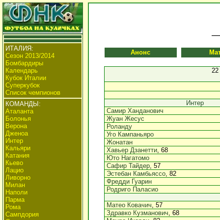
ИТАЛИЯ:
Анонс
Ма
Сезон 2013/2014
Бомбардиры
Календарь
22
Кубок Италии
Суперкубок
Список чемпионов
Интер
КОМАНДЫ:
Самир Ханданович
Аталанта
Болонья
Жуан Жесус
Верона
Роланду
Дженоа
Уго Кампаньяро
Интер
Жонатан
Кальяри
Хавьер Дзанетти
, 68
Катания
Юто Нагатомо
Кьево
Сафир Тайдер
, 57
Лацио
Эстебан Камбьяссо
, 82
Ливорно
Фредди Гуарин
Милан
Родриго Паласио
Наполи
Парма
Матео Ковачич
, 57
Рома
Здравко Кузманович
, 68
Сампдория