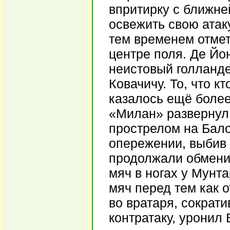
впритирку с ближне
освежить свою атак
тем временем отмет
центре поля. Де Йон
неистовый голланд
Ковачичу. То, что к
казалось ещё более
«Милан» развернул 
прострелом на Бало
опережении, выбив 
продолжали обмени
мяч в ногах у Мунт
мяч перед тем как о
во вратаря, сократ
контратаку, уронил 