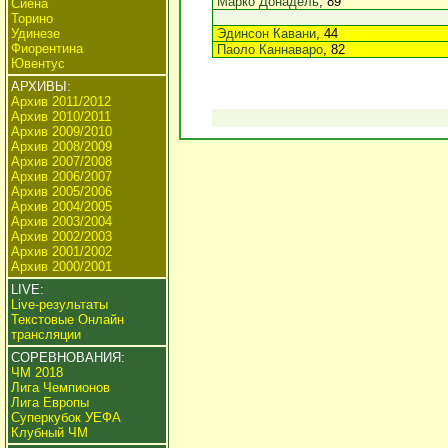
Марко Донадель
, 89
Сиена
Торино
Удинезе
Эдинсон Кавани
, 44
Фиорентина
Паоло Каннаваро
, 82
Ювентус
АРХИВЫ:
Архив 2011/2012
Архив 2010/2011
Архив 2009/2010
Архив 2008/2009
Архив 2007/2008
Архив 2006/2007
Архив 2005/2006
Архив 2004/2005
Архив 2003/2004
Архив 2002/2003
Архив 2001/2002
Архив 2000/2001
LIVE:
Live-результаты
Текстовые Онлайн
трансляции
СОРЕВНОВАНИЯ:
ЧМ 2018
Лига Чемпионов
Лига Европы
Суперкубок УЕФА
Клубный ЧМ