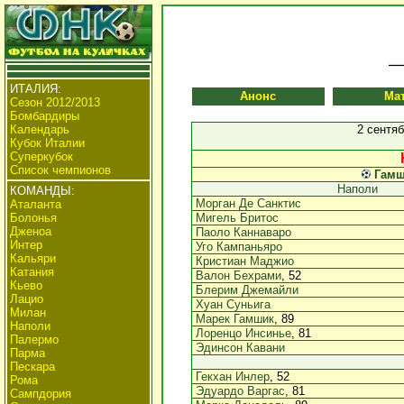
ИТАЛИЯ:
Анонс
Ма
Сезон 2012/2013
Бомбардиры
Календарь
2 сентяб
Кубок Италии
Суперкубок
Список чемпионов
Гам
Наполи
КОМАНДЫ:
Морган Де Санктис
Аталанта
Болонья
Мигель Бритос
Дженоа
Паоло Каннаваро
Интер
Уго Кампаньяро
Кальяри
Кристиан Маджио
Катания
Валон Бехрами
, 52
Кьево
Блерим Джемайли
Лацио
Хуан Суньига
Милан
Марек Гамшик
, 89
Наполи
Лоренцо Инсинье
, 81
Палермо
Эдинсон Кавани
Парма
Пескара
Гекхан Инлер
, 52
Рома
Эдуардо Варгас
, 81
Сампдория