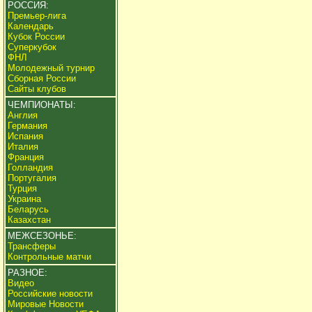
РОССИЯ:
Премьер-лига
Календарь
Кубок России
Суперкубок
ФНЛ
Молодежный турнир
Сборная России
Сайты клубов
ЧЕМПИОНАТЫ:
Англия
Германия
Испания
Италия
Франция
Голландия
Португалия
Турция
Украина
Беларусь
Казахстан
МЕЖСЕЗОНЬЕ:
Трансферы
Контрольные матчи
РАЗНОЕ:
Видео
Российские новости
Мировые Новости