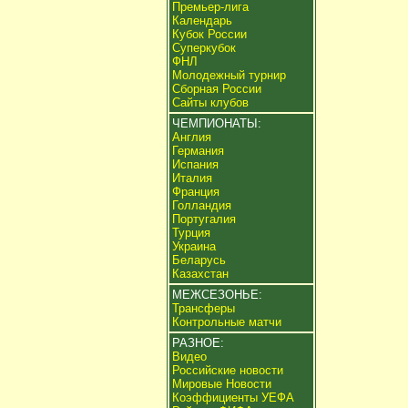
Премьер-лига
Календарь
Кубок России
Суперкубок
ФНЛ
Молодежный турнир
Сборная России
Сайты клубов
ЧЕМПИОНАТЫ:
Англия
Германия
Испания
Италия
Франция
Голландия
Португалия
Турция
Украина
Беларусь
Казахстан
МЕЖСЕЗОНЬЕ:
Трансферы
Контрольные матчи
РАЗНОЕ:
Видео
Российские новости
Мировые Новости
Коэффициенты УЕФА