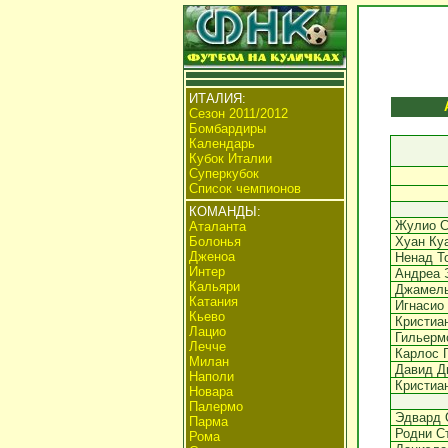
ИТАЛИЯ:
Сезон 2011/2012
Бомбардиры
Календарь
Кубок Италии
Суперкубок
Список чемпионов
КОМАНДЫ:
Жулио С
Аталанта
Болонья
Хуан Ку
Дженоа
Ненад Т
Интер
Андреа 
Кальяри
Джамель
Катания
Игнасио
Кьево
Кристиа
Лацио
Гильерм
Лечче
Карлос 
Милан
Давид Д
Наполи
Кристиа
Новара
Палермо
Эдвард
Парма
Родни С
Рома