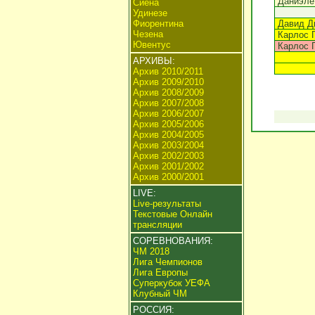
Даниэле
Сиена
Удинезе
Фиорентина
Давид Д
Чезена
Карлос 
Ювентус
Карлос 
АРХИВЫ:
Архив 2010/2011
Архив 2009/2010
Архив 2008/2009
Архив 2007/2008
Архив 2006/2007
Архив 2005/2006
Архив 2004/2005
Архив 2003/2004
Архив 2002/2003
Архив 2001/2002
Архив 2000/2001
LIVE:
Live-результаты
Текстовые Онлайн
трансляции
СОРЕВНОВАНИЯ:
ЧМ 2018
Лига Чемпионов
Лига Европы
Суперкубок УЕФА
Клубный ЧМ
РОССИЯ: