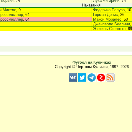
 Корвия
, 74
Лука Чигарини
, 74
Наказания:
и Микеле
, 9
Федерико Пелузо
, 10
Гроссмюллер
, 64
Герман Денис
, 26
Гроссмюллер
, 64
Макси Моралес
, 50
Джанпаоло Беллини
,
Эзекиль Скелотто
, 69
Футбол на Куличках
Copyright © Чертовы Кулички, 1997-
2026