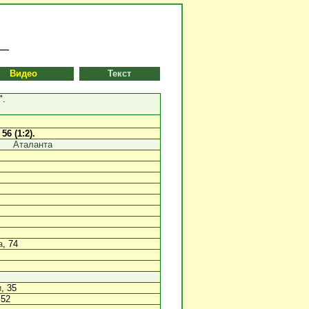
Видео
Текст
".
 56 (1:2).
Аталанта
а
, 74
и
, 35
 52