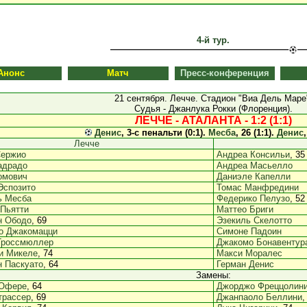
4-й тур.
Анонс
Матч
Пресс-конференция
21 сентября. Лечче. Стадион "Виа Дель Маре
Судья - Джанлука Рокки (Флоренция).
ЛЕЧЧЕ - АТАЛАНТА - 1:2 (1:1)
Денис
, 3-с пенальти (0:1).
Месба
, 26 (1:1).
Денис
,
Лечче
ержио
Андреа Консильи
, 35
адрадо
Андреа Масьелло
омович
Даниэле Капелли
Эспозито
Томас Манфредини
 Месба
Федерико Пелузо
, 52
 Пьятти
Маттео Бриги
н Ободо
, 69
Эзекиль Скелотто
о Джакомацци
Симоне Падоин
Гроссмюллер
Джакомо Бонавентур
и Микеле
, 74
Макси Моралес
н Паскуато
, 64
Герман Денис
Замены:
 Офере
, 64
Джорджо Фреццолин
трассер
, 69
Джанпаоло Беллини
,