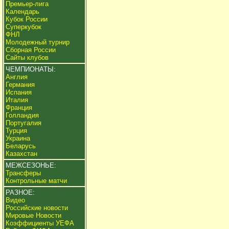
Премьер-лига
Календарь
Кубок России
Суперкубок
ФНЛ
Молодежный турнир
Сборная России
Сайты клубов
ЧЕМПИОНАТЫ:
Англия
Германия
Испания
Италия
Франция
Голландия
Португалия
Турция
Украина
Беларусь
Казахстан
МЕЖСЕЗОНЬЕ:
Трансферы
Контрольные матчи
РАЗНОЕ:
Видео
Российские новости
Мировые Новости
Коэффициенты УЕФА