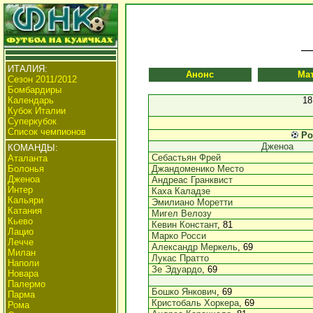
ИТАЛИЯ:
Анонс
Ма
Сезон 2011/2012
Бомбардиры
Календарь
18
Кубок Италии
Суперкубок
Список чемпионов
Ро
Дженоа
КОМАНДЫ:
Себастьян Фрей
Аталанта
Болонья
Джандоменико Место
Дженоа
Андреас Гранквист
Интер
Каха Каладзе
Кальяри
Эмилиано Моретти
Катания
Мигел Велозу
Кьево
Кевин Констант
, 81
Лацио
Марко Росси
Лечче
Александр Меркель
, 69
Милан
Лукас Пратто
Наполи
Зе Эдуардо
, 69
Новара
Палермо
Бошко Янкович
, 69
Парма
Кристобаль Хоркера
, 69
Рома