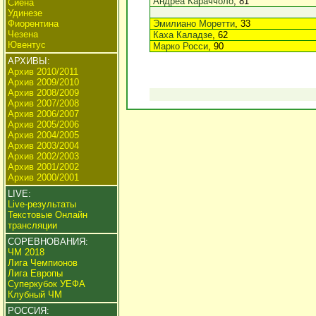
Андреа Караччоло
, 81
Сиена
Удинезе
Фиорентина
Эмилиано Моретти
, 33
Чезена
Каха Каладзе
, 62
Ювентус
Марко Росси
, 90
АРХИВЫ:
Архив 2010/2011
Архив 2009/2010
Архив 2008/2009
Архив 2007/2008
Архив 2006/2007
Архив 2005/2006
Архив 2004/2005
Архив 2003/2004
Архив 2002/2003
Архив 2001/2002
Архив 2000/2001
LIVE:
Live-результаты
Текстовые Онлайн
трансляции
СОРЕВНОВАНИЯ:
ЧМ 2018
Лига Чемпионов
Лига Европы
Суперкубок УЕФА
Клубный ЧМ
РОССИЯ: