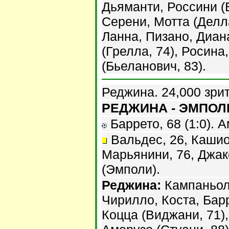
Дьяманти, Россини (
Серени, Мотта (Делл
Ланна, Пизано, Диан
(Грелла, 74), Росина
(Бьеланович, 83).
Реджина. 24,000 зри
РЕДЖИНА - ЭМПОЛИ 
Баррето, 68 (1:0). А
Вальдес, 26, Кашио
Марьянини, 76, Джак
(Эмполи).
Реджина:
Кампаньол
Чирилло, Коста, Бар
Коцца (Виджани, 71),