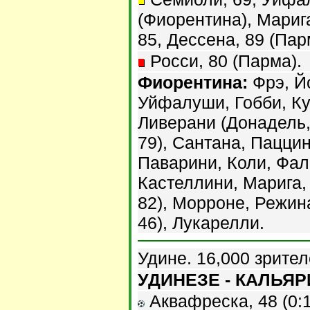
(Фиорентина), Марига
85, Дессена, 89 (Пар
Росси, 80 (Парма).
Фиорентина:
Фрэ, Й
Уйфалуши, Гобби, Ку
Ливерани (Донадель,
79), Сантана, Пацци
Паварини, Коли, Фаль
Кастеллини, Марига,
82), Морроне, Режин
46), Лукарелли.
Удине. 16,000 зрител
УДИНЕЗЕ - КАЛЬЯРИ
Аквафреска, 48 (0:1)