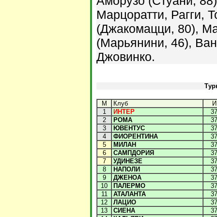
Аморузо (Стуани, 88
Марцоратти, Рагги, Т
(Джакомацци, 80), М
(Марьянини, 46), Ван
Джовинко.
Тур
М
Клуб
И
1
ИНТЕР
3
2
РОМА
3
3
ЮВЕНТУС
3
4
ФИОРЕНТИНА
3
5
МИЛАН
3
6
САМПДОРИЯ
3
7
УДИНЕЗЕ
3
8
НАПОЛИ
3
9
ДЖЕНОА
3
10
ПАЛЕРМО
3
11
АТАЛАНТА
3
12
ЛАЦИО
3
13
СИЕНА
3