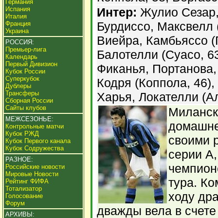
Германия
Испания
Интер:
Жулио Сезар,
Италия
Бурдиссо, Максвелл (
Франция
Украина
Виейра, Камбьяссо (
РОССИЯ:
Премьер-лига
Балотелли (Суасо, 63
Календарь
Первый Дивизион
Фиканья, Портанова,
Кубок России
Суперкубок
Кодря (Коппола, 46),
Дублеры
Трансферы
Харья, Локателли (Ал
Сборная России
Сайты клубов
Милански
МЕЖСЕЗОНЬЕ:
домашне
Контрольные матчи
Кубок РЖД
своими р
Кубок Первого канала
Кубок Содружества
серии А,
РАЗНОЕ:
чемпион
Российские новости
Мировые Новости
тура. К
Рейтинг ФИФА
Тотализатор
ходу др
Голосование
Форум
дважды вела в счете
АРХИВЫ: