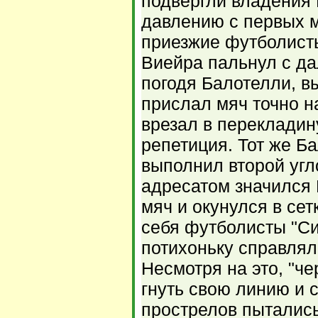
подвергли владения
давлению с первых м
приезжие футболисты
Виейра пальнул с да
погодя Балотелли, в
прислал мяч точно н
врезал в перекладин
репетиция. Тот же Б
выполнил второй угло
адресатом значился 
мяч и окунулся в сет
себя футболисты "Си
потихоньку справлял
Несмотря на это, "ч
гнуть свою линию и 
прострелов пытались