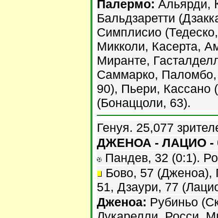
Палермо:
Альярди, К
Бальдзаретти (Дзакка
Симплисио (Тедеско, 
Микколи, Касерта, А
Миранте, Гасталделл
Саммарко, Паломбо, 
90), Пьери, Кассано 
(Бонаццоли, 63).
Генуя. 25,077 зрител
ДЖЕНОА - ЛАЦИО - 
Пандев, 32 (0:1). Рок
Бово, 57 (Дженоа), 
51, Дзаури, 77 (Лацио
Дженоа:
Рубиньо (Ск
Лукарелли, Росси, М