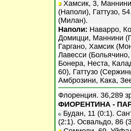
Хамсик, 3, Маннини,
(Наполи), Гаттузо, 54
(Милан).
Наполи:
Наварро, Ко
Домицци, Маннини (Г
Гаргано, Хамсик (Мон
Лавесси (Больячино,
Бонера, Неста, Кала
60), Гаттузо (Сержинь
Амброзини, Кака, Зе
Флоренция. 36,289 з
ФИОРЕНТИНА - ПАРМ
Будан, 11 (0:1). Сан
(2:1). Освальдо, 86 (3
Семиоли, 69, Уйфал