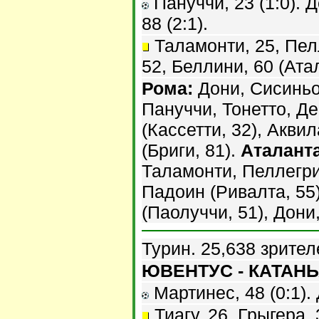
Пануччи, 23 (1:0). Д
88 (2:1).
Таламонти, 25, Пел
52, Беллини, 60 (Ата
Рома:
Дони, Сисиньо,
Пануччи, Тонетто, Д
(Кассетти, 32), Акви
(Бриги, 81).
Аталанта
Таламонти, Пеллегри
Падоин (Ривалта, 55
(Паолуччи, 51), Дони
Турин. 25,638 зрител
ЮВЕНТУС - КАТАНЬЯ
Мартинес, 48 (0:1). 
Тиагу, 26, Грыгера, 