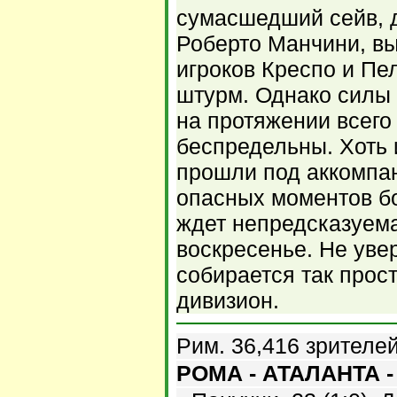
сумасшедший сейв, д
Роберто Манчини, в
игроков Креспо и Пе
штурм. Однако силы 
на протяжении всего
беспредельны. Хоть 
прошли под аккомпан
опасных моментов б
ждет непредсказуем
воскресенье. Не уве
собирается так прос
дивизион.
Рим. 36,416 зрителей
РОМА - АТАЛАНТА - 