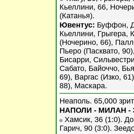
Кьеллини, 66, Ночери
(Катанья).
Ювентус:
Буффон, Д
Кьеллини, Грыгера, 
(Ночерино, 66), Палл
Пьеро (Пасквато, 90)
Бисарри, Сильвестри
Сабато, Байоччо, Бь
69), Варгас (Изко, 6
88), Маскара.
Неаполь. 65,000 зри
НАПОЛИ - МИЛАН - 
Хамсик, 36 (1:0). До
Гарич, 90 (3:0). Зеедо