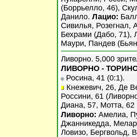
(Боррьелло, 46), Ску
Данило.
Лацио:
Балл
Сивилья, Розегнал, А
Бехрами (Дабо, 71),
Маури, Пандев (Бьянк
Ливорно. 5,000 зрите
ЛИВОРНО - ТОРИНО 
Росина, 41 (0:1).
Кнежевич, 26, Де Ве
Россини, 61 (Ливорно
Диана, 57, Мотта, 62 
Ливорно:
Амелиа, Пу
Джанникедда, Мелара
Ловизо, Бергвольд, В