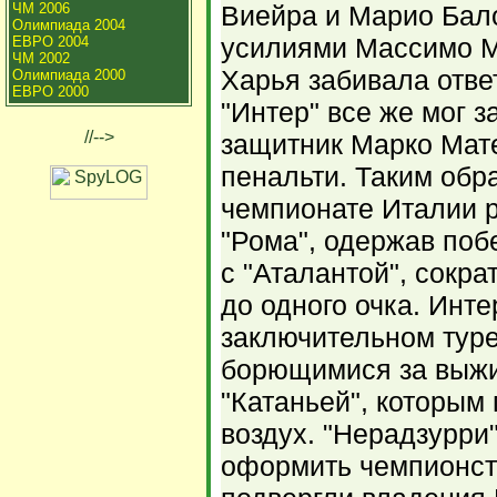
ЧМ 2006
Виейра и Марио Бало
Олимпиада 2004
усилиями Массимо М
ЕВРО 2004
ЧМ 2002
Харья забивала отве
Олимпиада 2000
ЕВРО 2000
"Интер" все же мог за
//-->
защитник Марко Мат
пенальти. Таким обр
чемпионате Италии р
"Рома", одержав поб
с "Аталантой", сокра
до одного очка. Инте
заключительном туре
борющимися за выжи
"Катаньей", которым
воздух. "Нерадзурри
оформить чемпионств