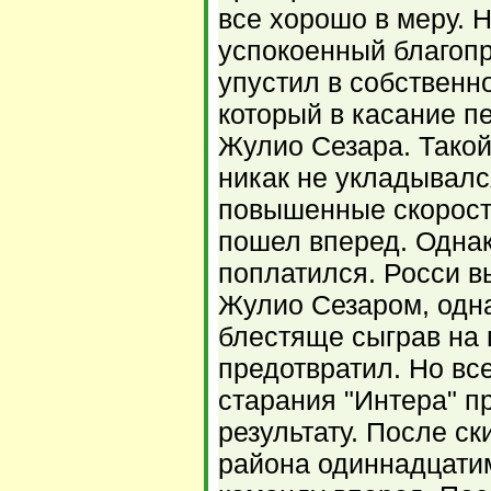
все хорошо в меру. 
успокоенный благоп
упустил в собствен
который в касание п
Жулио Сезара. Тако
никак не укладывалс
повышенные скорост
пошел вперед. Однак
поплатился. Росси в
Жулио Сезаром, одна
блестяще сыграв на 
предотвратил. Но вс
старания "Интера" п
результату. После с
района одиннадцати