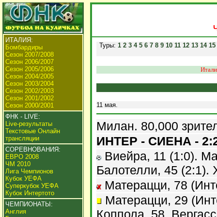
ИТАЛИЯ:
Туры:
1
2
3
4
5
6
7
8
9
10
11
12
13
14
15
Бомбардиры
Сезон 2007/2008
Сезон 2006/2007
Сезон 2005/2006
Итали
Сезон 2004/2005
Сезон 2003/2004
Сезон 2002/2003
Сезон 2001/2002
11 мая.
Сезон 2000/2001
ФНК - LIVE:
Милан. 80,000 зрите
Live-результаты
Текстовые Онлайн
ИНТЕР - СИЕНА - 2:
трансляции
СОРЕВНОВАНИЯ:
Виейра, 11 (1:0). Ма
ЕВРО 2008
ЧМ 2010
Балотелли, 45 (2:1). 
Лига Чемпионов
Кубок УЕФА
Матерацци, 78 (Инт
Суперкубок УЕФА
Кубок Интертото
Матерацци, 29 (Инте
ЧЕМПИОНАТЫ:
Коппола, 58, Вергасс
Англия