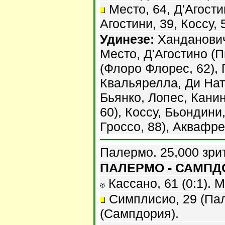
Место, 64, Д'Агости
Агостини, 39, Коссу, 
Удинезе:
Ханданович,
Место, Д'Агостино (П
(Флоро Флорес, 62), 
Квальярелла, Ди На
Бьянко, Лопес, Канин
60), Коссу, Бьондини
Гроссо, 88), Аквафре
Палермо. 25,000 зри
ПАЛЕРМО - САМПДО
Кассано, 61 (0:1). М
Симплисио, 29 (Пал
(Сампдория).