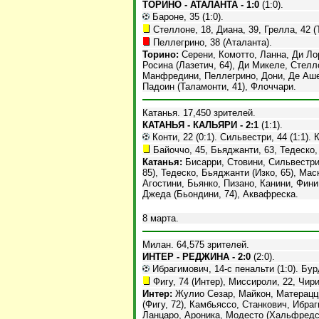
ТОРИНО - АТАЛАНТА - 1:0
(1:0).
Бароне, 35 (1:0).
Стеллоне, 18, Диана, 39, Грелла, 42 (
Пеллегрино, 38 (Аталанта).
Торино:
Серени, Комотто, Ланна, Ди Лор
Росина (Лазетич, 64), Ди Микеле, Стел
Манфредини, Пеллегрино, Дони, Де Ашент
Падоин (Таламонти, 41), Флоччари.
Катанья. 17,450 зрителей.
КАТАНЬЯ - КАЛЬЯРИ - 2:1
(1:1).
Конти, 22 (0:1). Сильвестри, 44 (1:1). 
Байоччо, 45, Бьяджанти, 63, Тедеско, 
Катанья:
Бисарри, Стовини, Сильвестри
85), Тедеско, Бьяджанти (Изко, 65), Мас
Агостини, Бьянко, Пизано, Канини, Фини 
Джеда (Бьондини, 74), Аквафреска.
8 марта.
Милан. 64,575 зрителей.
ИНТЕР - РЕДЖИНА - 2:0
(2:0).
Ибрагимович, 14-с пенальти (1:0). Бурд
Фигу, 74 (Интер), Миссироли, 22, Чири
Интер:
Жулио Сезар, Майкон, Матерацци
(Фигу, 72), Камбьяссо, Станкович, Ибра
Ланцаро, Ароника, Модесто (Хальфредсс