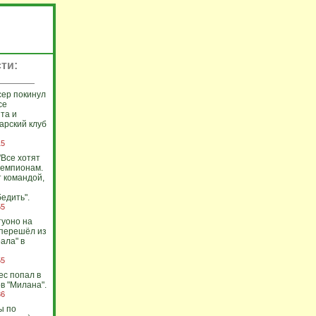
ти:
ер покинул
се
та и
арский клуб
15
"Все хотят
чемпионам.
т командой,
едить".
55
уоно на
 перешёл из
ала" в
55
с попал в
в "Милана".
36
ы по