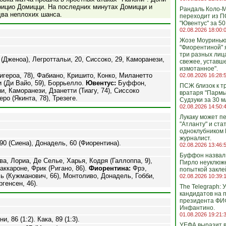
ицио Домицци. На последних минутах Домицци и
Рандаль Коло-
ва неплохих шанса.
переходит из П
"Ювентус" за 50
02.08.2026 18:00:
Жозе Моуринью:
"Фиорентиной" 
три разных лица
(Дженоа), Легроттальи, 20, Сиссоко, 29, Каморанези,
свежее, уставш
измотанное".
игероа, 78), Фабиано, Кришито, Конко, Миланетто
02.08.2026 16:28:
и (Ди Вайо, 59), Боррьелло.
Ювентус:
Буффон,
ПСЖ близок к т
и, Каморанези, Дзанетти (Тиагу, 74), Сиссоко
вратаря "Пармы
ро (Якинта, 78), Трезеге.
Судзуки за 30 м
02.08.2026 14:50:
Лукаку может п
"Атланту" и ста
одноклубником 
журналист.
90 (Сиена), Донадель, 60 (Фиорентина).
02.08.2026 13:46:
Буффон назвал
а, Лориа, Де Селье, Харья, Кодря (Галлоппа, 9),
Пирло неуклюж
аккароне, Фрик (Ригано, 86).
Фиорентина:
Фрэ,
попыткой закле
ь (Кужманович, 66), Монтоливо, Донадель, Гобби,
02.08.2026 10:39:
ргенсен, 46).
The Telegraph:
кандидатов на 
президента ФИ
Инфантино.
01.08.2026 19:21:
и, 86 (1:2). Кака, 89 (1:3).
УЕФА выразит 