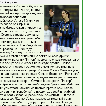
4), Аморузо.
столетний юбилей победой со
ие "Реджиной". Нападающий
оторый пропустил две недели
ализовал пенальти,
мбьяссо. А на 34-й минуте
со после розыгрыша
а не была легкая и уверенная
ась переломить ход матча и
 Сезара, ставшего лучшим
нить очень важную для себя
 необходима была только
й голкипер. - Но победа была
образован в 1908 году.
кого клуба продолжались всю
био и Юрген Клинсманн, а также многие другие
инимум на сутки "Интер" на девять очков оторвался от
я в воскресенье играет на выезде против "Наполи".
потерпел первое поражение в чемпионате именно в
Манчини поставил в центр обороны Марко Матерацци и
но расположился капитан Хавьер Дзанетти. "Реджина"
дающий Франко Бриенца, арендованный до окончания
а не замкнул прострел Симоне Миссироли. "Интер"
а Креспо после фланговой подачи бразильца Майкона.
ги усмотрел нарушение правил против Камбьяссо,
ци взяли в "коробочку" в пределах своей штрафной
тко реализовал Ибрагимович, забивший 15-й гол в
стрых атак. Жулио Сезар парировал мощный удар
е позволил забить Эдгару Баррето. Вскоре Бурдиссо
о Сезар блестяще поймал мяч после удара Вальдеса.