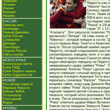
Германия
Перротта уже 
Испания
"Наполи" быстр
Италия
Сисиньо зарабо
Франция
Тотти. Таким о
Украина
500-й матч за 
РОССИЯ:
последние сем
Премьер-лига
"Реала" в 1/8 
Календарь
серии "А" с 13
Первый Дивизион
"Аталанту". Этот результат позволил "Р
Кубок России
миланского "Интера". На семь очков от
Суперкубок
"Ювентус", который победил в гостях "Д
Дублеры
отсутствовали Макс Тонетто и Амантино
Трансферы
минуте. После грубейшей ошибки защит
Сборная России
Перротту, который хладнокровно расст
Сайты клубов
контролировать середину поля, в то вре
24-й минуте подопечные Спалетти обяза
МЕЖСЕЗОНЬЕ:
выдал ювелирную передачу на Перротту,
Контрольные матчи
завершающего удара хавбека "Ромы". То
Кубок РЖД
напряжении. Капитан "Ромы" сделал нес
Кубок Первого канала
минуте совершил сольный проход и проб
Кубок Содружества
передачи Альберто Аквилани Тотти выс
переиграть голкипера "Наполи". "Напол
РАЗНОЕ:
концовке тайма, когда удар Даниэле Ма
Российские новости
второго тайма "Рома" была вознагражде
Мировые Новости
нарушил правила против Сисиньо в пре
Рейтинг ФИФА
пенальти, который четко реализовал Тот
Тотализатор
в атаке. После розыгрыша углового Фаб
Голосование
"Рома" ответила ударом Мирко Вучинич
Форум
Хамсик после передачи Эзекуэля Лавесс
АРХИВЫ:
определила положение "вне игры". Конц