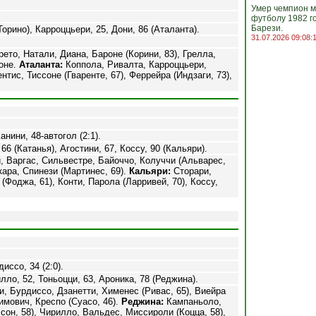
Умер чемпион м
футболу 1982 г
Барези.
Торино), Карроццьери, 25, Дони, 86 (Аталанта).
31.07.2026 09:08:
ето, Натали, Диана, Бароне (Корини, 83), Грелла,
лоне.
Аталанта:
Коппола, Ривалта, Карроццьери,
ис, Тиссоне (Гваренте, 67), Феррейра (Индзаги, 73),
Канини, 48-автогол (2:1).
66 (Катанья), Агостини, 67, Коссу, 90 (Кальяри).
, Варгас, Сильвестре, Байоччо, Колуччи (Альварес,
кара, Спинези (Мартинес, 69).
Кальяри:
Сторари,
(Фоджа, 61), Конти, Парола (Ларривей, 70), Коссу,
иссо, 34 (2:0).
лло, 52, Тоньоцци, 63, Ароника, 78 (Реджина).
, Бурдиссо, Дзанетти, Хименес (Ривас, 65), Виейра
гимович, Креспо (Суасо, 46).
Реджина:
Кампаньоло,
он, 58), Чирилло, Вальдес, Миссироли (Коцца, 58),