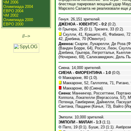
ЧМ 2006
блестяще парировал мощный удар Маур
Олимпиада 2004
Марсело Салаета не реализовали еще д
ЕВРО 2004
ЧМ 2002
Генуя. 26,151 зрителей.
Олимпиада 2000
ЕВРО 2000
ДЖЕНОА - ЮВЕНТУС - 0:2
(0:2).
Грыгера, 25 (0:1). Трезеге, 33 (0:2).
Скулли, 41, Кришито, 45, Фабиано, 72 
//-->
42, Дзебина, 70 (Ювентус).
Дженоа:
Скарпи, Лукарелли, Де Роза (Ф
(Ванден Борре, 64), Росси, Леон, Скулл
Дзебина, Грыгера, Легроттальи, Кьеллин
(Ночерино, 69), Салихамиджич, Дель Пье
Сиена. 14,000 зрителей.
СИЕНА - ФИОРЕНТИНА - 1:0
(0:0).
Маккароне, 80 (1:0).
Маккароне, 52, Галлоппа, 71, Ригано, 
Маккароне, 80 (Сиена).
Сиена:
Маннингер, Россеттини, Портанов
Коппола, Локателли (Вергассола, 57), М
Потенца, Гамберини, Дайнелли, Паскуал
Сантана, Паццини (Качья, 73), Вайго (Йо
Эмполи. 10,000 зрителей.
ЭМПОЛИ - МИЛАН - 1:3
(1:1).
Пато, 19 (0:1). Буше, 23 (1:1). Амброзин