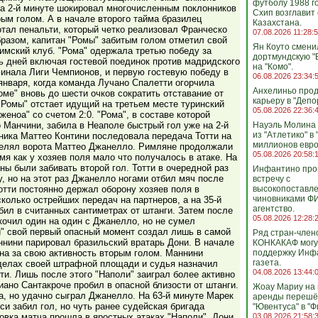
футболу 1988 го
на 2-й минуте шокировал многочисленным поклонников
Схип возглавит
ым голом. А в начале второго тайма бразилец
Казахстана.
тал пенальти, который четко реализовал Франческо
07.08.2026 11:28:
бразом, капитан "Ромы" забитым голом отметил свой
Ян Коуто смени
римский клуб. "Рома" одержала третью победу за
дортмундскую "
ь дней включая гостевой поединок против мадридского
на "Комо".
финала Лиги Чемпионов, и первую гостевую победу в
06.08.2026 23:34:
 января, когда команда Лучано Спалетти огорчила
Анхелиньо про
оме" вновь до шести очков сократить отставание от
карьеру в "Депо
 "Ромы" отстает идущий на третьем месте туринский
05.08.2026 22:36:
женоа" со счетом 2:0. "Рома", в составе которой
 Манчини, забила в Неаполе быстрый гол уже на 2-й
Науэль Молина
из "Атлетико" в 
ника Маттео Контини последовала передача Тотти на
миллионов евро
релял ворота Маттео Джанелло. Римляне продолжали
05.08.2026 20:58:
мя как у хозяев поля мало что получалось в атаке. На
ны были забивать второй гол. Тотти в очередной раз
Инфантино про
 но на этот раз Джанелло ногами отбил мяч после
встречу с
тти постоянно держал оборону хозяев поля в
высокопоставл
чиновниками Ф
колько острейших передач на партнеров, а на 35-й
агентство.
ил в считанных сантиметрах от штанги. Затем после
05.08.2026 12:28:
кочил один на один с Джанелло, но не сумел
и" свой первый опасный момент создал лишь в самой
Ряд стран-член
ннини парировал бразильский вратарь Дони. В начале
КОНКАКАФ могу
на за свою активность вторым голом. Маннини
поддержку Инфа
газета.
делах своей штрафной площади и судья назначил
04.08.2026 13:44:
ти. Лишь после этого "Наполи" заиграл более активно
иано Сантакроче пробил в опасной близости от штанги.
Жоау Мариу на 
а, но удачно сыграл Джанелло. На 63-й минуте Марек
аренды перешё
и забил гол, но чуть ранее судейская бригада
"Ювентуса" в "Ф
овка матча прошла в яростных атаках "Наполи". Дони
03.08.2026 21:58: