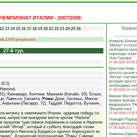
ЧЕМПИОНАТ ИТАЛИИ - 2007/2008.
Новос
12
13
14
15
16
17
18
19
20
21
22
23
24
25
26
ия. LIVE-результаты.
Исмаэль Беннас
"Милан" в стату
свободного аген
27-й тур.
переходит в кат
"Аль-Гарафа".
07.08.2026 23:38:
Кристиан Киву: 
бросить вызов 
"Интер" считаю
которую просто
(0:2).
необходимо поб
(Наполи).
07.08.2026 22:14:
1), Каннаваро, Контини, Маннини (Калайо, 63), Блази,
Франко Мастант
цци, Лавесси, Салаета.
Рома:
Дони, Сисиньо, Мексес
правах аренды
, Аквилани (Писарро, 72), Таддей, Перротта, Вучинич,
мадридского "Ре
"Фиорентину".
ла интригу в чемпионате Италии, одержав победу со
07.08.2026 21:26:
чень непростом выездном матче против "Наполи".
Леандро Пареде
в прошлом туре первое поражение в сезоне в Неаполе
сферу интересо
ский "Интер", который в субботу благодаря голам
07.08.2026 21:17:
имовича и Николаса Бурдиссо одолел борющуюся за
Чемпион Европ
джину". Атакующий полузащитник "Ромы" Симоне