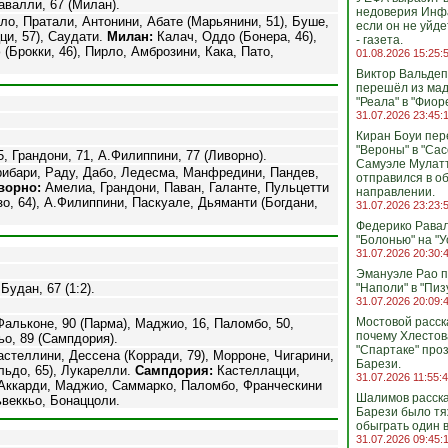
авалли, 67 (Милан).
недоверия Инф
оло, Пратали, Антонини, Абате (Марьянини, 51), Буше,
если он не уйде
и, 57), Саудати.
Милан:
Калач, Оддо (Бонера, 46),
- газета.
Брокки, 46), Пирло, Амброзини, Кака, Пато,
01.08.2026 15:25:
Виктор Вальде
перешёл из мад
"Реала" в "Фиор
31.07.2026 23:45:
Киран Боуи пер
"Вероны" в "Сас
, Грандони, 71, А.Филиппини, 77 (Ливорно).
Самуэле Мулат
ибари, Раду, Дабо, Ледесма, Манфредини, Пандев,
отправился в о
ворно:
Амелиа, Грандони, Паван, Галанте, Пульцетти
направлении.
зо, 64), А.Филиппини, Паскуале, Дьяманти (Богдани,
31.07.2026 23:23:
Федерико Рава
"Болонью" на "У
31.07.2026 20:30:
Эмануэле Рао 
Будан, 67 (1:2).
"Наполи" в "Пизу
31.07.2026 20:09:
Мостовой расск
Фальконе, 90 (Парма), Маджио, 16, Паломбо, 50,
почему Хлестов
ьо, 89 (Сампдория).
"Спартаке" про
астеллини, Дессена (Корради, 79), Морроне, Чигарини,
Барези.
льдо, 65), Лукарелли.
Сампдория:
Кастеллацци,
31.07.2026 11:55:
, Аккарди, Маджио, Саммарко, Паломбо, Франческини
Шалимов расска
ьвеккьо, Бонаццоли.
Барези было т
обыграть один в
31.07.2026 09:45: