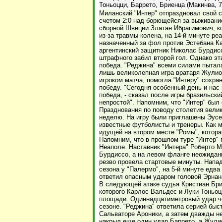
Тоньоцци, Баррето, Бриенца (Макинва, 7
Миланский "Интер" отпраздновал свой 
счетом 2:0 над борющейся за выживан
сборной Швеции Златан Ибрагимович, к
из-за травмы колена, на 14-й минуте ре
назначенный за фол против Эстебана Ка
аргентинский защитник Николас Бурдис
штрафного забил второй гол. Однако эт
победа. "Реджина" всеми силами пытал
лишь великолепная игра вратаря Жулио
игроком матча, помогла "Интеру" сохра
победу. "Сегодня особенный день и нас
победа, - сказал после игры бразильски
непростой". Напомним, что "Интер" был 
Празднования по поводу столетия вели
неделю. На игру были приглашены Эусе
известные футболисты и тренеры. Как м
идущей на втором месте "Ромы", котора
Напомним, что в прошлом туре "Интер" 
Неаполе. Наставник "Интера" Роберто 
Бурдиссо, а на левом фланге неожидан
резво провела стартовые минуты. Напа
сезона у "Палермо", на 5-й минуте едв
ответил опасным ударом головой Эрнан
В следующей атаке судья Кристиан Бри
которого Карлос Вальдес и Луки Тоньоц
площади. Одиннадцатиметровый удар че
сезоне. "Реджина" ответила серией бы
Сальваторе Ароники, а затем дважды н
накрыл еще один удар Баррето, а Жули