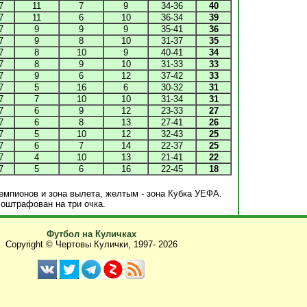
7
11
7
9
34-36
40
7
11
6
10
36-34
39
7
9
9
9
35-41
36
7
9
8
10
31-37
35
7
8
10
9
40-41
34
7
8
9
10
31-33
33
7
9
6
12
37-42
33
7
5
16
6
30-32
31
7
7
10
10
31-34
31
7
6
9
12
23-33
27
7
6
8
13
27-41
26
7
5
10
12
32-43
25
7
6
7
14
22-37
25
7
4
10
13
21-41
22
7
5
6
16
22-45
18
мпионов и зона вылета, желтым - зона Кубка УЕФА.
 оштрафован на три очка.
Футбол на Куличках
Copyright © Чертовы Кулички, 1997-
2026