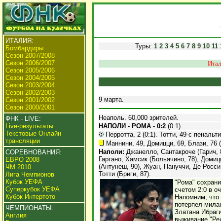
ИТАЛИЯ:
Туры:
1
2
3
4
5
6
7
8
9
10
11
Бомбардиры
Сезон 2007/2008
Сезон 2006/2007
Итал
Сезон 2005/2006
Сезон 2004/2005
Сезон 2003/2004
Сезон 2002/2003
9 марта.
Сезон 2001/2002
Сезон 2000/2001
Неаполь. 60,000 зрителей.
ФНК - LIVE:
Live-результаты
НАПОЛИ - РОМА - 0:2
(0:1).
Текстовые Онлайн
Перротта, 2 (0:1). Тотти, 49-с пенальти 
трансляции
Маннини, 49, Домицци, 69, Блази, 76 
Наполи:
Джанелло, Сантакроче (Гарич, 8
СОРЕВНОВАНИЯ:
Гаргано, Хамсик (Больячино, 78), Доми
ЕВРО 2008
(Антунеш, 90), Жуан, Пануччи, Де Росси
ЧМ 2010
Тотти (Бриги, 87).
Лига Чемпионов
Кубок УЕФА
"Рома" сохрани
Суперкубок УЕФА
счетом 2:0 в о
Кубок Интертото
Напомним, что 
потерпел милан
ЧЕМПИОНАТЫ:
Златана Ибраг
Англия
выживание "Ре