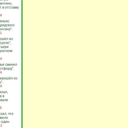
антино,
т в отставку
58
пеньяс
ридского
ентину".
11
ешёл из
суоло",
тьери
братном
50
лья сменил
отфорд".
46
перешёл из
".
48
азал,
а в
звали
46
зал, что
яжело
 один.
13