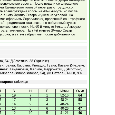
тивоположные ворота. После подачи со штрафного
реа Кампаньоло головой переправил Бурдиссо.
ть вознаграждена голом на 40-й минуте, но после
л в ногу Жулио Сезара и ушел на угловой. На
 мог оформить Ибрагимович, пробивший со штрафного
ина" продолжала атаковать, но поймавший кураж
прикосновенности. На 60-й минуте Никола Аморузо
грать голкипера. На 77-й минуте Жулио Сезар
ссона, а затем забрал мяч после добивания со
а, 54, Д'Агостино, 88 (Удинезе).
и, Бьява, Кассани, Ринаудо, Гуана,
Кавани (Янкович,
незе:
Ханданович, Фелипе, Ферронетти,
Д'Агостино,
ьярелла (Флоро Флорес, 54), Ди Натале (Пинци, 90).
рнирная таблица:
И
В
Н
П
Мячи
Очки
7
19
7
1
52-16
64
7
17
7
3
48-24
58
7
14
9
4
48-24
51
7
13
8
6
40-26
47
7
12
10
5
41-21
46