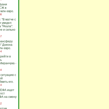
Муани
СЖ в
 млн евро.
08
 "В матче с
я увидел
 "Реала":
ее и сильно
57
рансферу
" Дзиона
лн евро.
44
ерейти в
ть
Миранчука -
54
 ситуацию с
ей
ймить его.
14
 УЕФА ищет
пост
ФА на смену
32
вотум