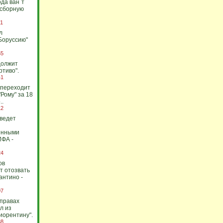
да ван`т
 сборную
51
л
Боруссию"
55
должит
ртиво".
41
 переходит
"Рому" за 18
..
12
ведет
енными
ИФА -
24
ов
т отозвать
нтино -
07
правах
л из
иорентину".
38