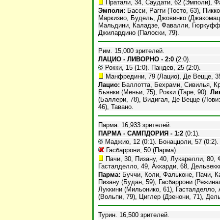
Пратали, 34, Саудати, 62 (Эмполи), Ф
Эмполи:
Басси, Рагги (Тосто, 63), Пикк
Маркизио, Будель, Джовинко (Джакомацц
Мальдини, Каладзе, Фавалли, Гюркуфф (
Джилардино (Палоски, 79).
Рим. 15,000 зрителей.
ЛАЦИО - ЛИВОРНО - 2:0
(2:0).
Рокки, 15 (1:0). Пандев, 25 (2:0).
Манфредини, 79 (Лацио), Де Вецце, 35
Лацио:
Баллотта, Бехрами, Сивилья, Кр
Бьянки (Меньи, 75), Рокки (Таре, 90).
Ли
(Баллери, 78), Видигал, Де Вецце (Лови
46), Тавано.
Парма. 16,933 зрителей.
ПАРМА - САМПДОРИЯ - 1:2
(0:1).
Маджио, 12 (0:1). Бонаццоли, 57 (0:2). 
Гасбаррони, 50 (Парма).
Пачи, 30, Пизану, 40, Лукарелли, 80, 
Гасталделло, 49, Аккарди, 68, Дельвекк
Парма:
Буччи, Коли, Фальконе, Пачи, К
Пизану (Будан, 59), Гасбаррони (Режина
Луккини (Мильонико, 61), Гасталделло
(Вольпи, 79), Циглер (Дзенони, 71), Дел
Турин. 16,500 зрителей.