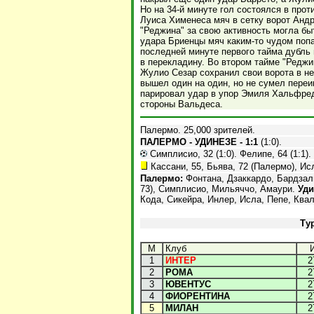
Но на 34-й минуте гол состоялся в про
Луиса Хименеса мяч в сетку ворот Анд
"Реджина" за свою активность могла бы
удара Бриенцы мяч каким-то чудом попа
последней минуте первого тайма дубль
в перекладину. Во втором тайме "Редж
Жулио Сезар сохранил свои ворота в не
вышел один на один, но не сумел переи
парировал удар в упор Эмиля Хальфред
стороны Вальдеса.
Палермо. 25,000 зрителей.
ПАЛЕРМО - УДИНЕЗЕ - 1:1
(1:0).
Симплисио, 32 (1:0). Фелипе, 64 (1:1).
Кассани, 55, Бьява, 72 (Палермо), Исл
Палермо:
Фонтана, Дзаккардо, Бардзаль
73),
Симплисио, Мильяччо, Амаури.
Уди
Кода, Сикейра, Инлер, Исла, Пепе, Квал
Ту
М
Клуб
1
ИНТЕР
2
2
РОМА
2
3
ЮВЕНТУС
2
4
ФИОРЕНТИНА
2
5
МИЛАН
2