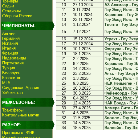
Тренеры
10
27.10.2024
АЗ Алкмаар - Гоу
Судьи
11
3.11.2024
Гоу Эхед Иглс - З
Стадионы
12
10.11.2024
Херенвен - Гоу Э
Сборная России
13
23.11.2024
Гоу Эхед Иглс - 
14
1.12.2024
Твенте - Гоу Эхед
ЧЕМПИОНАТЫ:
15
7.12.2024
Гоу Эхед Иглс - 
Англия
Германия
16
15.12.2024
Утрехт - Гоу Эхед
Испания
17
21.12.2024
Гоу Эхед Иглс - 
Италия
18
10.1.2025
Фортуна - Гоу Эх
Франция
19
18.1.2025
Гоу Эхед Иглс - Г
Нидерланды
21
2.2.2025
Гоу Эхед Иглс - Т
Португалия
22
8.2.2025
Хераклес - Гоу Эх
Турция
23
14.2.2025
Гоу Эхед Иглс - С
Беларусь
20
23.2.2025
Аякс - Гоу Эхед И
Казахстан
24
1.3.2025
Гоу Эхед Иглс - П
MLS
25
9.3.2025
НЕК Неймеген - Г
Саудовская Аравия
26
16.3.2025
Гоу Эхед Иглс - В
Узбекистан
27
30.3.2025
Фейеноорд - Гоу 
28
6.4.2025
Гоу Эхед Иглс - У
МЕЖСЕЗОНЬЕ:
29
12.4.2025
НАК Бреда - Гоу 
30
27.4.2025
Алмере Сити - Го
Трансферы
31
4.5.2025
Гоу Эхед Иглс - 
Контрольные матчи
32
11.5.2025
Зволле - Гоу Эхед
33
14.5.2025
Гоу Эхед Иглс - 
РАЗНОЕ:
34
18.5.2025
Валвейк - Гоу Эхе
Прогнозы от ФНК
Российские новости