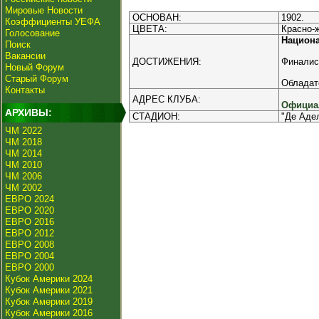
Мировые Новости
ОСНОВАН:
1902.
Коэффициенты УЕФА
ЦВЕТА:
Красно-
Голосование
Национ
Поиск
Вакансии
ДОСТИЖЕНИЯ:
Финалис
Новый Форум
Старый Форум
Обладат
Контакты
АДРЕС КЛУБА:
Официал
АРХИВЫ:
СТАДИОН:
"Де Адел
ЧМ 2022
ЧМ 2018
ЧМ 2014
ЧМ 2010
ЧМ 2006
ЧМ 2002
ЕВРО 2024
ЕВРО 2020
ЕВРО 2016
ЕВРО 2012
ЕВРО 2008
ЕВРО 2004
ЕВРО 2000
Кубок Америки 2024
Кубок Америки 2021
Кубок Америки 2019
Кубок Америки 2016