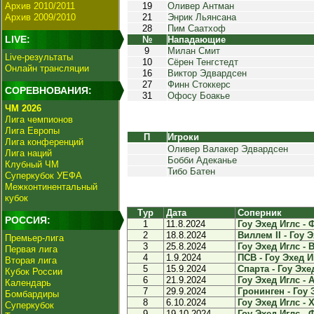
Архив 2010/2011
19
Оливер Антман
Архив 2009/2010
21
Энрик Льянсана
28
Пим Саатхоф
LIVE:
№
Нападающие
9
Милан Смит
Live-результаты
10
Сёрен Тенгстедт
Онлайн трансляции
16
Виктор Эдвардсен
27
Финн Стоккерс
СОРЕВНОВАНИЯ:
31
Офосу Боакье
ЧМ 2026
Лига чемпионов
Лига Европы
П
Игроки
Лига конференций
Оливер Валакер Эдвардсен
Лига наций
Бобби Адеканье
Клубный ЧМ
Тибо Батен
Суперкубок УЕФА
Межконтинентальный
кубок
Тур
Дата
Соперник
РОССИЯ:
1
11.8.2024
Гоу Эхед Иглс - 
2
18.8.2024
Виллем II - Гоу Э
Премьер-лига
3
25.8.2024
Гоу Эхед Иглс - В
Первая лига
4
1.9.2024
ПСВ - Гоу Эхед Иг
Вторая лига
5
15.9.2024
Спарта - Гоу Эхед
Кубок России
6
21.9.2024
Гоу Эхед Иглс - А
Календарь
7
29.9.2024
Гронинген - Гоу Э
Бомбардиры
8
6.10.2024
Гоу Эхед Иглс - Х
Суперкубок
9
19.10.2024
Гоу Эхед Иглс - 