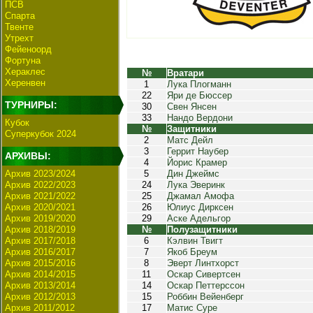
ПСВ
Спарта
Твенте
Утрехт
Фейеноорд
Фортуна
Хераклес
№
Вратари
Херенвен
1
Лука Плогманн
22
Яри де Бюссер
ТУРНИРЫ:
30
Свен Янсен
33
Нандо Вердони
Кубок
№
Защитники
Суперкубок 2024
2
Матс Дейл
3
Геррит Наубер
АРХИВЫ:
4
Йорис Крамер
Архив 2023/2024
5
Дин Джеймс
Архив 2022/2023
24
Лука Эверинк
Архив 2021/2022
25
Джамал Амофа
Архив 2020/2021
26
Юлиус Дирксен
Архив 2019/2020
29
Аске Адельгор
Архив 2018/2019
№
Полузащитники
Архив 2017/2018
6
Кэлвин Твигт
Архив 2016/2017
7
Якоб Бреум
Архив 2015/2016
8
Эверт Линтхорст
Архив 2014/2015
11
Оскар Сивертсен
Архив 2013/2014
14
Оскар Петтерссон
Архив 2012/2013
15
Роббин Вейенберг
Архив 2011/2012
17
Матис Суре