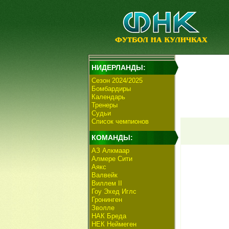
НИДЕРЛАНДЫ:
Сезон 2024/2025
Бомбардиры
Календарь
Тренеры
Судьи
Список чемпионов
КОМАНДЫ:
АЗ Алкмаар
Алмере Сити
Аякс
Валвейк
Виллем II
Гоу Эхед Иглс
Гронинген
Зволле
НАК Бреда
НЕК Неймеген