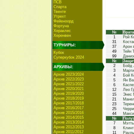
ПСВ
Спарта
Твенте
Утрехт
Фейеноорд
Фортуна
Хераклес
№
Врат
Херенвен
1
Рой К
31
Коста
ТУРНИРЫ:
37
Арон 
49
Тейн 
Кубок
99
Даниэ
Суперкубок 2024
№
Защи
2
Бойд 
АРХИВЫ:
3
Марти
Архив 2023/2024
4
Бой К
Архив 2022/2023
5
Ян Ва
Архив 2021/2022
6
Каспе
Архив 2020/2021
12
Лео Г
Архив 2019/2020
15
Энес 
Архив 2018/2019
21
Манел
Архив 2017/2018
23
Терен
Архив 2016/2017
25
Черри
Архив 2015/2016
44
Макси
Архив 2014/2015
№
Полу
Архив 2013/2014
7
Мэтть
Архив 2012/2013
8
Клинт
Архив 2011/2012
11
Рауль