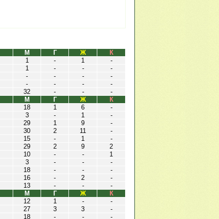
М
Г
Ж
К
1
-
1
-
1
-
-
-
-
-
-
-
-
-
-
-
32
-
-
-
М
Г
Ж
К
18
1
6
-
3
-
1
-
29
1
9
-
30
2
11
-
15
-
1
-
29
2
9
2
10
-
-
1
3
-
-
-
18
-
-
-
16
-
2
-
13
-
-
-
М
Г
Ж
К
12
1
-
-
27
3
3
-
18
-
-
-