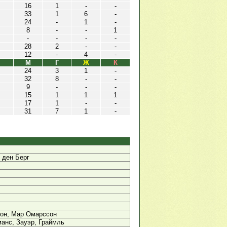
16
1
-
-
33
1
6
-
24
-
1
-
8
-
-
1
-
-
-
-
28
2
-
-
12
-
4
-
М
Г
Ж
К
24
3
1
-
32
8
-
-
9
-
-
-
15
1
1
1
17
1
-
-
31
7
1
-
н ден Берг
он, Мар Омарссон
анс, Зауэр, Граймль