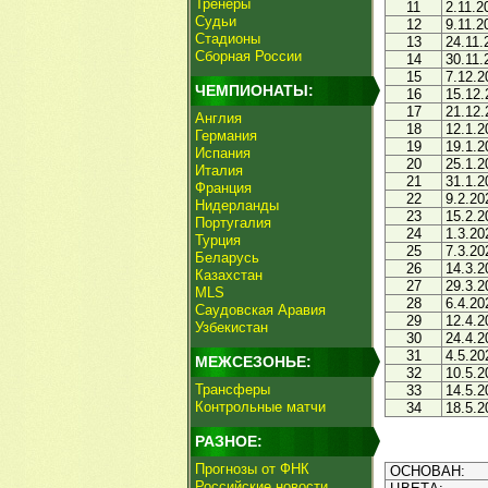
Тренеры
11
2.11.2
Судьи
12
9.11.2
Стадионы
13
24.11.
Сборная России
14
30.11.
15
7.12.2
ЧЕМПИОНАТЫ:
16
15.12.
17
21.12.
Англия
18
12.1.2
Германия
19
19.1.2
Испания
20
25.1.2
Италия
21
31.1.2
Франция
22
9.2.20
Нидерланды
23
15.2.2
Португалия
24
1.3.20
Турция
25
7.3.20
Беларусь
26
14.3.2
Казахстан
27
29.3.2
MLS
28
6.4.20
Саудовская Аравия
29
12.4.2
Узбекистан
30
24.4.2
31
4.5.20
МЕЖСЕЗОНЬЕ:
32
10.5.2
Трансферы
33
14.5.2
Контрольные матчи
34
18.5.2
РАЗНОЕ:
Прогнозы от ФНК
ОСНОВАН:
Российские новости