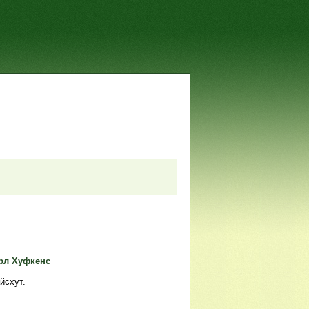
рл Хуфкенс
йсхут.