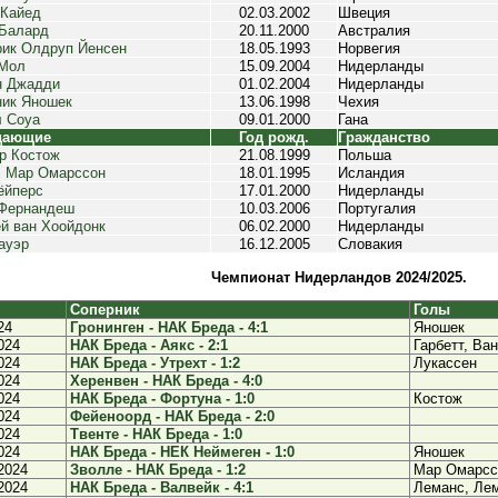
Кайед
02.03.2002
Швеция
Балард
20.11.2000
Австралия
ик Олдруп Йенсен
18.05.1993
Норвегия
 Мол
15.09.2004
Нидерланды
н Джадди
01.02.2004
Нидерланды
ик Яношек
13.06.1998
Чехия
 Соуа
09.01.2000
Гана
дающие
Год рожд.
Гражданство
р Костож
21.08.1999
Польша
 Мар Омарссон
18.01.1995
Исландия
ёйперс
17.01.2000
Нидерланды
 Фернандеш
10.03.2006
Португалия
й ван Хоойдонк
06.02.2000
Нидерланды
ауэр
16.12.2005
Словакия
Чемпионат Нидерландов 2024/2025.
Соперник
Голы
24
Гронинген - НАК Бреда - 4:1
Яношек
024
НАК Бреда - Аякс - 2:1
Гарбетт, Ва
024
НАК Бреда - Утрехт - 1:2
Лукассен
024
Херенвен - НАК Бреда - 4:0
024
НАК Бреда - Фортуна - 1:0
Костож
024
Фейеноорд - НАК Бреда - 2:0
024
Твенте - НАК Бреда - 1:0
024
НАК Бреда - НЕК Неймеген - 1:0
Яношек
2024
Зволле - НАК Бреда - 1:2
Мар Омарсс
2024
НАК Бреда - Валвейк - 4:1
Леманс, Лем