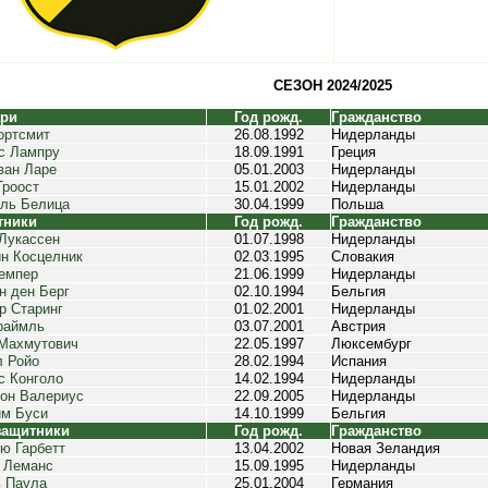
СЕЗОН 2024/2025
ари
Год рожд.
Гражданство
ортсмит
26.08.1992
Нидерланды
с Лампру
18.09.1991
Греция
ван Ларе
05.01.2003
Нидерланды
Троост
15.01.2002
Нидерланды
ль Белица
30.04.1999
Польша
тники
Год рожд.
Гражданство
Лукассен
01.07.1998
Нидерланды
н Косцелник
02.03.1995
Словакия
емпер
21.06.1999
Нидерланды
н ден Берг
02.10.1994
Бельгия
р Старинг
01.02.2001
Нидерланды
раймль
03.07.2001
Австрия
Махмутович
22.05.1997
Люксембург
 Ройо
28.02.1994
Испания
с Конголо
14.02.1994
Нидерланды
он Валериус
22.09.2005
Нидерланды
м Буси
14.10.1999
Бельгия
защитники
Год рожд.
Гражданство
ю Гарбетт
13.04.2002
Новая Зеландия
 Леманс
15.09.1995
Нидерланды
 Паула
25.01.2004
Германия