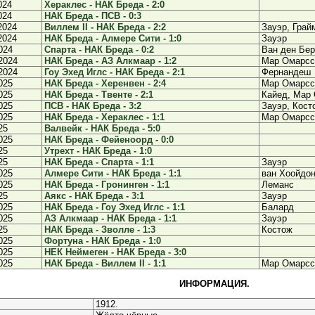
024
Хераклес - НАК Бреда - 2:0
024
НАК Бреда - ПСВ - 0:3
2024
Виллем II - НАК Бреда - 2:2
Зауэр, Грай
2024
НАК Бреда - Алмере Сити - 1:0
Зауэр
024
Спарта - НАК Бреда - 0:2
Ван ден Бер
2024
НАК Бреда - АЗ Алкмаар - 1:2
Мар Омарсс
2024
Гоу Эхед Иглс - НАК Бреда - 2:1
Фернандеш
025
НАК Бреда - Херенвен - 2:4
Мар Омарсс
025
НАК Бреда - Твенте - 2:1
Кайед, Мар
025
ПСВ - НАК Бреда - 3:2
Зауэр, Кост
025
НАК Бреда - Хераклес - 1:1
Мар Омарсс
25
Валвейк - НАК Бреда - 5:0
025
НАК Бреда - Фейеноорд - 0:0
25
Утрехт - НАК Бреда - 1:0
25
НАК Бреда - Спарта - 1:1
Зауэр
025
Алмере Сити - НАК Бреда - 1:1
ван Хоойдо
025
НАК Бреда - Гронинген - 1:1
Леманс
25
Аякс - НАК Бреда - 3:1
Зауэр
025
НАК Бреда - Гоу Эхед Иглс - 1:1
Балард
025
АЗ Алкмаар - НАК Бреда - 1:1
Зауэр
25
НАК Бреда - Зволле - 1:3
Костож
025
Фортуна - НАК Бреда - 1:0
025
НЕК Неймеген - НАК Бреда - 3:0
025
НАК Бреда - Виллем II - 1:1
Мар Омарсс
ИНФОРМАЦИЯ.
1912.