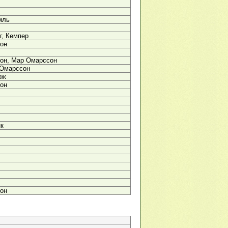
мль
г, Кемпер
он
он, Мар Омарссон
 Омарссон
ож
он
нк
он