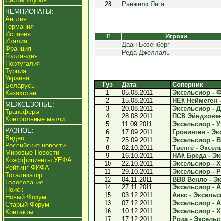
Сайты клубов
28
Ранжело Янга
ЧЕМПИОНАТЫ:
Англия
Германия
Испания
П
Игроки
Италия
Даан Бовенберг
Франция
Реда Джеллаль
Голландия
Португалия
Турция
Украина
Тур
Дата
Соперник
Беларусь
1
05.08.2011
Эксельсиор - Ф
Казахстан
2
15.08.2011
НЕК Неймеген -
МЕЖСЕЗОНЬЕ:
3
20.08.2011
Эксельсиор - Д
Трансферы
4
28.08.2011
ПСВ Эйндховен 
Контрольные матчи
5
11.09.2011
Эксельсиор - Ут
РАЗНОЕ:
6
17.09.2011
Гронинген - Эк
Видео
7
25.09.2011
Эксельсиор - Ви
Российские новости
8
02.10.2011
Твенте - Эксель
Мировые Новости
9
16.10.2011
НАК Бреда - Эк
Коэффициенты УЕФА
10
22.10.2011
Эксельсиор - Х
Рейтинг ФИФА
11
29.10.2011
Эксельсиор - Р
Тотализатор
12
04.11.2011
ВВВ Венло - Эк
Голосование
14
27.11.2011
Эксельсиор - А
Поиск
15
03.12.2011
Аякс - Эксельси
Новый Форум
13
07.12.2011
Эксельсиор - А
Старый Форум
16
10.12.2011
Эксельсиор - Х
Контакты
17
17.12.2011
Рода - Эксельси