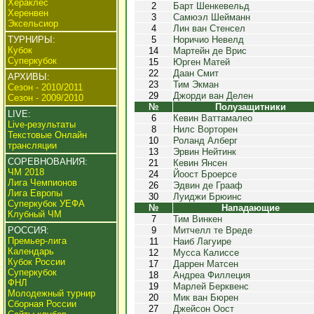
Хераклес
2
Барт Шенкевельд
Херенвен
3
Самюэл Шейманн
Эксельсиор
4
Лин ван Стенсел
ТУРНИРЫ:
5
Норичио Невелд
Кубок
14
Мартейн де Врис
Суперкубок
15
Юрген Матей
22
Даан Смит
АРХИВЫ:
23
Тим Экман
Сезон - 2010/2011
29
Джорди ван Делен
Сезон - 2009/2010
№
Полузащитники
LIVE:
6
Кевин Ваттамалео
Live-результаты
8
Нилс Ворторен
Текстовые Онлайн
10
Роланд Алберг
трансляции
13
Эрвин Нейтинк
СОРЕВНОВАНИЯ:
21
Кевин Янсен
ЧМ 2018
24
Йоост Броерсе
Лига Чемпионов
26
Эдвин де Грааф
Лига Европы
30
Луиджи Брюинс
Суперкубок УЕФА
№
Нападающие
Клубный ЧМ
7
Тим Винкен
РОССИЯ:
9
Митчелл те Вреде
Премьер-лига
11
Наиб Лагуире
Календарь
12
Мусса Калиссе
Кубок России
17
Даррен Матсен
Суперкубок
18
Андреа Филлеция
ФНЛ
19
Марлей Берквенс
Молодежный турнир
20
Мик ван Бюрен
Сборная России
27
Джейсон Оост