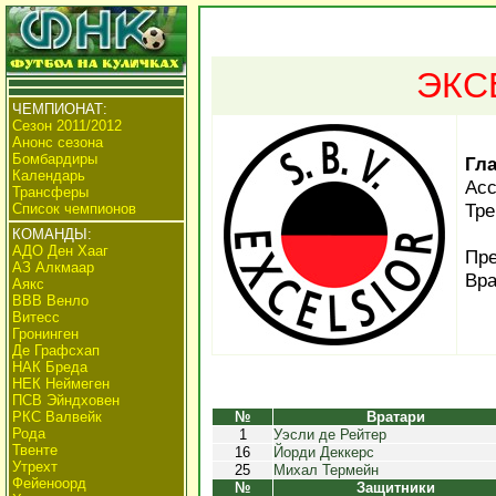
ЭКС
ЧЕМПИОНАТ:
Сезон 2011/2012
Анонс сезона
Бомбардиры
Гл
Календарь
Асс
Трансферы
Тре
Список чемпионов
КОМАНДЫ:
АДО Ден Хааг
Пре
АЗ Алкмаар
Вра
Аякс
ВВВ Венло
Витесс
Гронинген
Де Графсхап
НАК Бреда
НЕК Неймеген
ПСВ Эйндховен
РКС Валвейк
№
Вратари
Рода
1
Уэсли де Рейтер
Твенте
16
Йорди Деккерс
Утрехт
25
Михал Термейн
Фейеноорд
№
Защитники