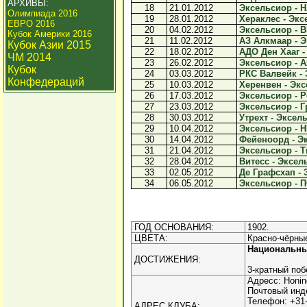
АРХИВЫ:
18
21.01.2012
Эксельсиор - Н
Олимпиада 2016
19
28.01.2012
Хераклес - Экс
ЕВРО 2016
20
04.02.2012
Эксельсиор - В
Кубок Америки 2016
21
11.02.2012
АЗ Алкмаар - Э
Кубок Азии 2015
22
18.02.2012
АДО Ден Хааг -
ЧМ 2014
23
26.02.2012
Эксельсиор - Ая
Кубок
24
03.03.2012
РКС Валвейк - 
Конфедераций
25
10.03.2012
Херенвен - Экс
26
17.03.2012
Эксельсиор - Ро
27
23.03.2012
Эксельсиор - Г
28
30.03.2012
Утрехт - Эксель
29
10.04.2012
Эксельсиор - Н
30
14.04.2012
Фейеноорд - Эк
31
21.04.2012
Эксельсиор - Тв
32
28.04.2012
Витесс - Эксель
33
02.05.2012
Де Графсхап - 
34
06.05.2012
Эксельсиор - П
ГОД ОСНОВАНИЯ:
1902.
ЦВЕТА:
Красно-чёрны
Национальн
ДОСТИЖЕНИЯ:
3-кратный поб
Адресс: Honing
Почтовый инд
Телефон: +31
АДРЕС КЛУБА: