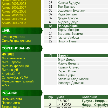
28
Хишам Будауи
Архив 2007/2008
31
Тео Тринкер
Архив 2006/2007
35
Бадредин Буанани
Архив 2005/2006
37
Реда Белаян
Архив 2004/2005
39
Дауда Траоре
Архив 2003/2004
40
Андреа Дакур
Архив 2002/2003
№
Нападающие
9
Терем Моффи
LIVE:
14
Биллаль Браими
Live-результаты
24
Гаэтан Ляборд
Онлайн трансляции
29
Николя Пепе
СОРЕВНОВАНИЯ:
ЧМ 2026
П
Игроки
Лига чемпионов
Энди Делор
Лига Европы
Марио Лемина
Лига конференций
Калвин Стенгс
Лига наций
Рареш Илие
Клубный ЧМ
Амин Гуири
Суперкубок УЕФА
Алексис Клод-Морис
Межконтинентальный
Флавиус Данилюк
кубок
РОССИЯ:
Тур
Дата
Соперник
Премьер-лига
1
7.8.2022
Тулуза - Ницца - 
Первая лига
2
14.8.2022
Ницца - Страсбур
Вторая лига