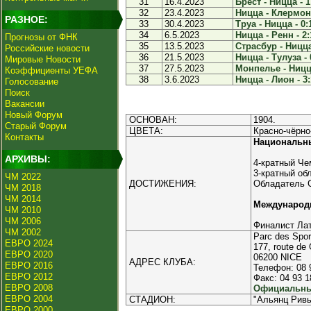
31
16.4.2023
Брест - Ницца - 1
32
23.4.2023
Ницца - Клермон 
РАЗНОЕ:
33
30.4.2023
Труа - Ницца - 0:
34
6.5.2023
Ницца - Ренн - 2:
Прогнозы от ФНК
35
13.5.2023
Страсбур - Ницца
Российские новости
36
21.5.2023
Ницца - Тулуза - 
Мировые Новости
37
27.5.2023
Монпелье - Ницца
Коэффициенты УЕФА
38
3.6.2023
Ницца - Лион - 3:
Голосование
Поиск
Вакансии
Новый Форум
ОСНОВАН:
1904.
Старый Форум
ЦВЕТА:
Красно-чёрно
Контакты
Национальн
АРХИВЫ:
4-кратный Чем
3-кратный об
ЧМ 2022
ДОСТИЖЕНИЯ:
Обладатель С
ЧМ 2018
ЧМ 2014
Международ
ЧМ 2010
ЧМ 2006
Финалист Лат
ЧМ 2002
Parc des Spo
ЕВРО 2024
177, route de
ЕВРО 2020
06200 NICE
АДРЕС КЛУБА:
ЕВРО 2016
Телефон: 08 
ЕВРО 2012
Факс: 04 93 1
ЕВРО 2008
Официальный
ЕВРО 2004
СТАДИОН:
"Альянц Ривь
ЕВРО 2000