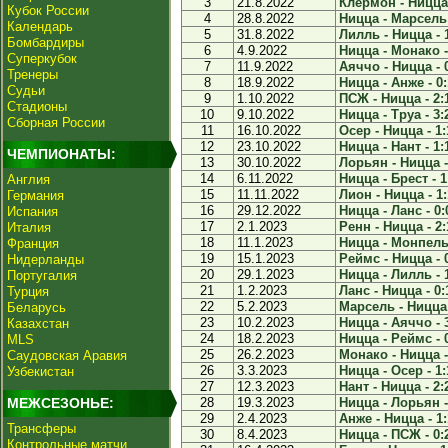
3
21.8.2022
Клермон - Ницца 
Кубок России
4
28.8.2022
Ницца - Марсель 
Календарь
5
31.8.2022
Лилль - Ницца - 
Бомбардиры
6
4.9.2022
Ницца - Монако -
Суперкубок
7
11.9.2022
Аяччо - Ницца - 
Тренеры
8
18.9.2022
Ницца - Анже - 0:
Судьи
9
1.10.2022
ПСЖ - Ницца - 2:
Стадионы
10
9.10.2022
Ницца - Труа - 3:
Сборная России
11
16.10.2022
Осер - Ницца - 1:
12
23.10.2022
Ницца - Нант - 1:
ЧЕМПИОНАТЫ:
13
30.10.2022
Лорьян - Ницца -
14
6.11.2022
Ницца - Брест - 1
Англия
15
11.11.2022
Лион - Ницца - 1:
Германия
16
29.12.2022
Ницца - Ланс - 0:
Испания
17
2.1.2023
Ренн - Ницца - 2:
Италия
18
11.1.2023
Ницца - Монпелье
Франция
19
15.1.2023
Реймс - Ницца - 
Нидерланды
20
29.1.2023
Ницца - Лилль - 
Португалия
21
1.2.2023
Ланс - Ницца - 0:
Турция
22
5.2.2023
Марсель - Ницца 
Беларусь
23
10.2.2023
Ницца - Аяччо - 
Казахстан
24
18.2.2023
Ницца - Реймс - 
MLS
25
26.2.2023
Монако - Ницца -
Саудовская Аравия
26
3.3.2023
Ницца - Осер - 1:
Узбекистан
27
12.3.2023
Нант - Ницца - 2:
МЕЖСЕЗОНЬЕ:
28
19.3.2023
Ницца - Лорьян -
29
2.4.2023
Анже - Ницца - 1:
Трансферы
30
8.4.2023
Ницца - ПСЖ - 0:
Контрольные матчи