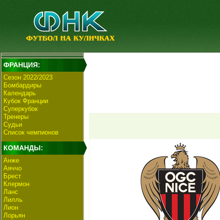
ФРАНЦИЯ:
Сезон 2022/2023
Бомбардиры
Календарь
Кубок Франции
Суперкубок
Тренеры
Судьи
Список чемпионов
КОМАНДЫ:
Анже
Аяччо
Брест
Клермон
Ланс
Лилль
Лион
Лорьян