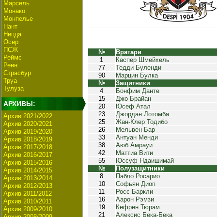
Марсель
Монако
Монпелье
Нант
Ницца
Осер
ПСЖ
№
Вратари
Реймс
1
Каспер Шмейхель
Ренн
77
Тедди Буленди
Страсбур
90
Марцин Булка
Труа
№
Защитники
Тулуза
4
Бонфим Данте
15
Джо Брайан
АРХИВЫ:
20
Юсеф Атал
23
Джордан Лотомба
Архив 2021/2022
25
Жан-Клер Тодибо
Архив 2020/2021
26
Мельвен Бар
Архив 2019/2020
33
Антуан Менди
Архив 2018/2019
38
Аюб Амрауи
Архив 2017/2018
42
Маттиа Вити
Архив 2016/2017
55
Юссуф Ндаишимай
Архив 2015/2016
№
Полузащитники
Архив 2014/2015
8
Пабло Росарио
Архив 2013/2014
10
Софьян Диоп
Архив 2012/2013
11
Росс Баркли
Архив 2011/2012
16
Аарон Рэмзи
Архив 2010/2011
19
Кефрен Тюрам
Архив 2009/2010
21
Алексис Бека-Бека
Архив 2008/2009