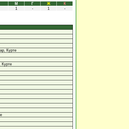
М
Г
Ж
К
1
-
1
-
ар, Курте
, Курте
те