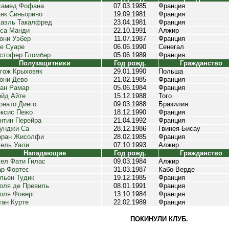
хамед Фофана
07.03.1985
Франция
нк Синьорино
19.09.1981
Франция
аэль Такалфред
23.04.1981
Франция
са Манди
22.10.1991
Алжир
они Уэбер
11.07.1987
Франция
е Суаре
06.06.1990
Сенегал
стофер Гломбар
05.06.1989
Франция
Полузащитники
Год рожд.
Гражданство
гож Крыховяк
29.01.1990
Польша
они Дево
21.02.1985
Франция
ан Рамар
05.06.1984
Франция
йд Айте
15.12.1988
Того
онато Диего
09.03.1988
Бразилия
ксис Пежо
18.12.1990
Франция
нтин Перейра
21.04.1992
Франция
унджи Са
28.12.1986
Гвинея-Бисау
оран Жисолфи
28.02.1985
Франция
ель Уали
07.10.1993
Алжир
Нападающие
Год рожд.
Гражданство
ел Фати Гилас
09.03.1984
Алжир
р Фортес
31.03.1987
Кабо-Верде
ьен Тудик
19.12.1985
Франция
оля де Превиль
08.01.1991
Франция
оля Фоверг
13.10.1984
Франция
тан Курте
22.02.1989
Франция
ПОКИНУЛИ КЛУБ.