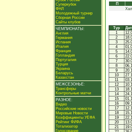
П
Суперкубок
ФНЛ
Хал
Молодежный турнир
Сборная России
Сайты клубов
Тур
Дат
ЧЕМПИОНАТЫ:
1
12.
Англия
2
18.
Германия
Испания
3
25.
Италия
4
01.
Франция
5
14.
Голландия
6
22.
Португалия
7
30.
Турция
8
06.
Украина
9
20.
Беларусь
10
27.
Казахстан
11
03.
МЕЖСЕЗОНЬЕ:
12
10.
Трансферы
13
18.
Контрольные матчи
14
24.
15
01.
РАЗНОЕ:
16
09.
Видео
17
12.
Российские новости
18
15.
Мировые Новости
Коэффициенты УЕФА
19
22.
Рейтинг ФИФА
20
13.
Тотализатор
21
19.
Голосование
22
26.