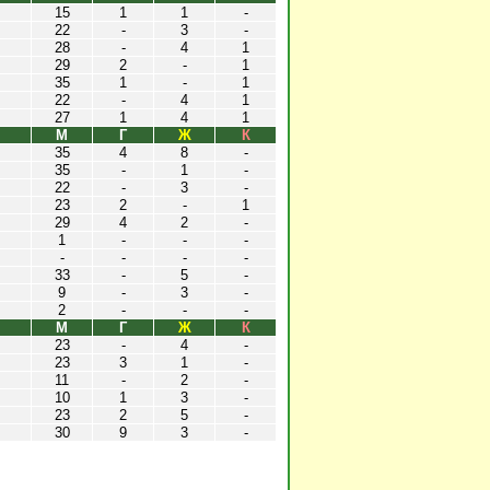
15
1
1
-
22
-
3
-
28
-
4
1
29
2
-
1
35
1
-
1
22
-
4
1
27
1
4
1
М
Г
Ж
К
35
4
8
-
35
-
1
-
22
-
3
-
23
2
-
1
29
4
2
-
1
-
-
-
-
-
-
-
33
-
5
-
9
-
3
-
2
-
-
-
М
Г
Ж
К
23
-
4
-
23
3
1
-
11
-
2
-
10
1
3
-
23
2
5
-
30
9
3
-