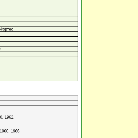
с
 Фортес
о
0, 1962.
1960, 1966.