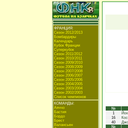
ФРАНЦИЯ:
Сезон 2012/2013
Бомбардиры
Календарь
Кубок Франции
Суперкубок
Сезон 2011/2012
Сезон 2010/2011
Сезон 2009/2010
Сезон 2008/2009
Сезон 2007/2008
Сезон 2006/2007
Сезон 2005/2006
Сезон 2004/2005
Сезон 2003/2004
Сезон 2002/2003
Список чемпионов
КОМАНДЫ:
Аяччо
№
Бастия
1
Йох
Бордо
16
Кос
Брест
40
Джо
Валансьен
№