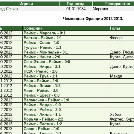
Игроки
Год рожд.
Гражданство
ид Секкат
01.01.1984
Марокко
Чемпионат Франции 2012/2013.
а
Соперник
Голы
08.2012
Реймс - Марсель - 0:1
08.2012
Бастия - Реймс - 2:1
Фоверг
08.2012
Реймс - Сошо - 1:0
09.2012
Тулуза - Реймс - 1:1
09.2012
Реймс - Монпелье - 3:1
Диего, Гломб
09.2012
Реймс - Нанси - 2:0
Курте, Диего
09.2012
Сент-Этьен - Реймс - 0:0
10.2012
Реймс - Ницца - 3:1
Диего, Курте
10.2012
ПСЖ - Реймс - 1:0
10.2012
Реймс - Труа - 1:1
Манди
11.2012
Ренн - Реймс - 1:0
11.2012
Реймс - Эвиан - 1:2
11.2012
Лион - Реймс - 3:0
11.2012
Реймс - Брест - 0:0
12.2012
Валансьен - Реймс - 1:0
12.2012
Реймс - Бордо - 0:0
12.2012
Аяччо - Реймс - 2:0
12.2012
Реймс - Лилль - 1:1
Уэбер
12.2012
Лорьян - Реймс - 2:2
Фортес, Кур
01.2013
Реймс - Бастия - 1:2
Курте
01.2013
Сошо - Реймс - 1:0
01.2013
Реймс - Тулуза - 1:1
Крыховяк