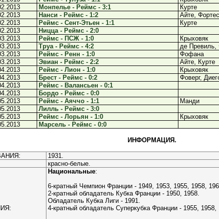
02.2013
Монпелье - Реймс - 3:1
Курте
02.2013
Нанси - Реймс - 1:2
Айте, Форте
02.2013
Реймс - Сент-Этьен - 1:1
Курте
02.2013
Ницца - Реймс - 2:0
03.2013
Реймс - ПСЖ - 1:0
Крыховяк
03.2013
Труа - Реймс - 4:2
де Превиль,
03.2013
Реймс - Ренн - 1:0
Фофана
03.2013
Эвиан - Реймс - 2:2
Айте, Курте
04.2013
Реймс - Лион - 1:0
Крыховяк
04.2013
Брест - Реймс - 0:2
Фоверг, Диег
04.2013
Реймс - Валансьен - 0:1
04.2013
Бордо - Реймс - 0:0
05.2013
Реймс - Аяччо - 1:1
Манди
05.2013
Лилль - Реймс - 3:0
05.2013
Реймс - Лорьян - 1:0
Крыховяк
05.2013
Марсель - Реймс - 0:0
ИНФОРМАЦИЯ.
АНИЯ:
1931.
красно-белые.
Национальные
:
6-кратный Чемпион Франции - 1949, 1953, 1955, 1958, 196
2-кратный обладатель Кубка Франции - 1950, 1958.
Обладатель Кубка Лиги - 1991.
ИЯ:
4-кратный обладатель Суперкубка Франции - 1955, 1958, 