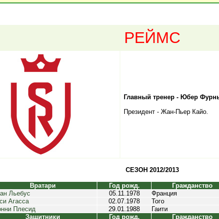
РЕЙМС
Главный тренер - Юбер Фурн
Президент - Жан-Пьер Кайо.
СЕЗОН 2012/2013
Вратари
Год рожд.
Гражданство
ан Льебус
05.11.1978
Франция
си Агасса
02.07.1978
Того
нни Плесид
29.01.1988
Гаити
Защитники
Год рожд.
Гражданство