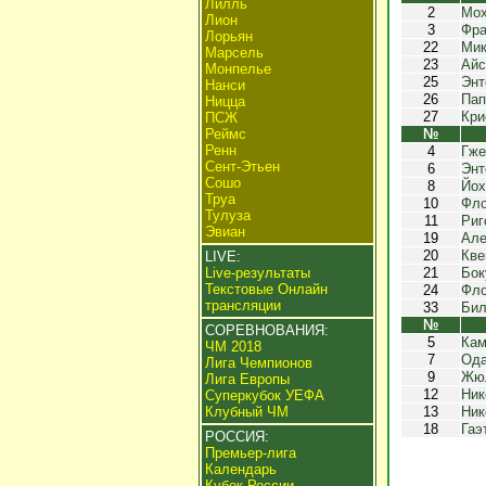
Лилль
2
Мо
Лион
3
Фра
Лорьян
22
Мик
Марсель
23
Айс
Монпелье
25
Энт
Нанси
26
Пап
Ницца
27
Кри
ПСЖ
Реймс
№
Ренн
4
Гже
Сент-Этьен
6
Энт
Сошо
8
Йох
Труа
10
Фло
Тулуза
11
Риг
Эвиан
19
Але
20
Кве
LIVE:
Live-результаты
21
Бок
Текстовые Онлайн
24
Фл
трансляции
33
Бил
№
СОРЕВНОВАНИЯ:
5
Кам
ЧМ 2018
7
Ода
Лига Чемпионов
9
Жюл
Лига Европы
12
Ник
Суперкубок УЕФА
Клубный ЧМ
13
Ник
18
Гаэ
РОССИЯ:
Премьер-лига
Календарь
Кубок России