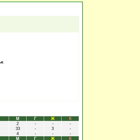
ье
.
М
Г
Ж
К
2
-
-
-
33
-
3
-
4
-
-
-
М
Г
Ж
К