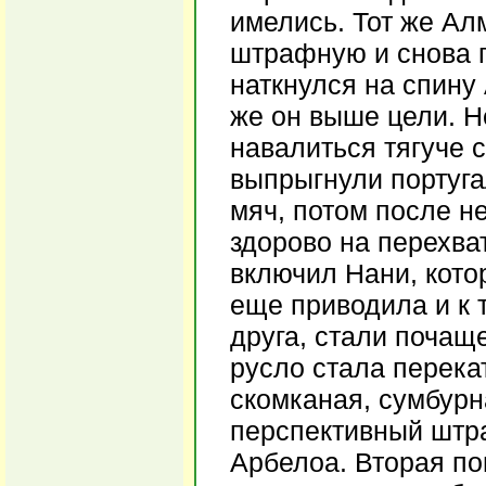
имелись. Тот же Ал
штрафную и снова 
наткнулся на спину
же он выше цели. Н
навалиться тягуче с
выпрыгнули португа
мяч, потом после н
здорово на перехва
включил Нани, кото
еще приводила и к 
друга, стали почаще
русло стала перека
скомканая, сумбурн
перспективный штра
Арбелоа. Вторая по