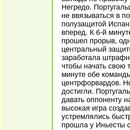
Негредо. Португаль
не ввязываться в п
полузащитой Испани
вперед. К 6-й мину
прошел прорыв, одн
центральный защитн
заработала штрафно
чтобы начать свою 
минуте обе команды
центрфорвардов. Но
достигли. Португал
давать оппоненту н
высокая игра созда
устремлялись быст
прошла у Иньесты 