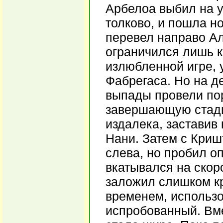
Арбелоа выбил на у
толково, и пошла н
перевел направо Ал
ограничился лишь к
излюбленной игре, 
Фабрегаса. Но на д
выпады провели пор
завершающую стади
издалека, заставив
Нани. Затем с Криш
слева, но пробил о
вкатывался на скоро
заложил слишком кр
временем, использ
испробованный. Вм