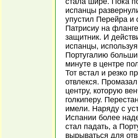
стала шире. Пока п
испанцы развернули
упустил Перейра и 
Патрисиу на фланге
защитник. И действ
испанцы, используя
Португалию большие
минуте в центре по
Тот встал и резко п
отвлекся. Промазал
центру, которую вен
голкиперу. Переста
имели. Наряду с ус
Испании более наде
стал падать, а Пор
вырываться для отв