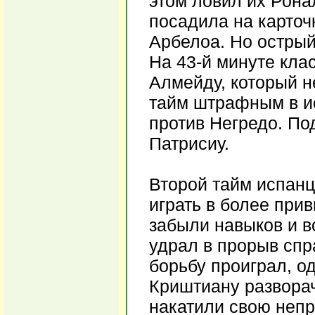
этом ловил их Ронал
посадила на карточ
Арбелоа. Но острый
На 43-й минуте кла
Алмейду, который н
тайм штрафным в и
против Негредо. По
Патрисиу.
Второй тайм испанц
играть в более при
забыли навыков и в
удрал в прорыв спр
борьбу проиграл, о
Криштиану разворач
накатили свою непр