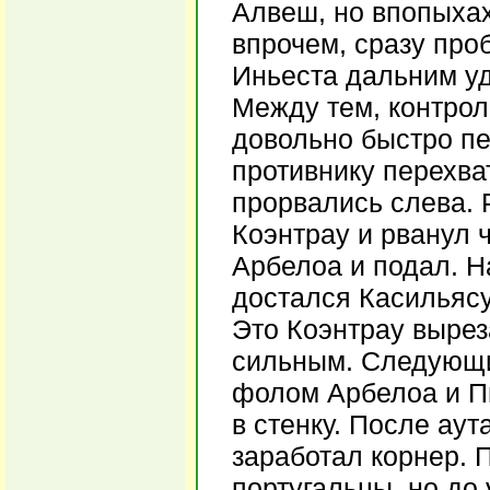
Алвеш, но впопыхах
впрочем, сразу про
Иньеста дальним у
Между тем, контрол
довольно быстро пе
противнику перехва
прорвались слева. 
Коэнтрау и рванул ч
Арбелоа и подал. Н
достался Касильясу
Это Коэнтрау вырез
сильным. Следующи
фолом Арбелоа и П
в стенку. После аут
заработал корнер. 
португальцы, но до