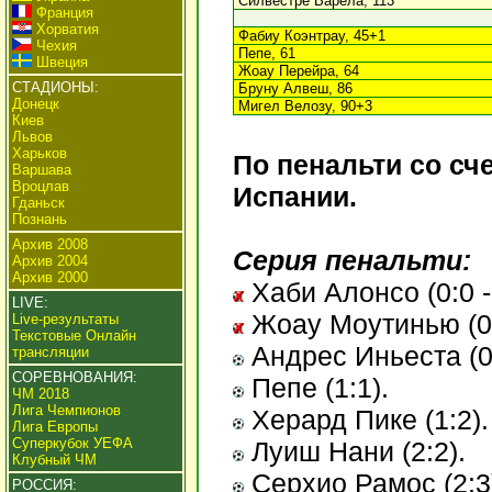
Силвестре Варела, 113
Франция
Хорватия
Фабиу Коэнтрау, 45+1
Чехия
Пепе, 61
Швеция
Жоау Перейра, 64
СТАДИОНЫ:
Бруну Алвеш, 86
Донецк
Мигел Велозу, 90+3
Киев
Львов
Харьков
По пенальти со сч
Варшава
Вроцлав
Испании.
Гданьск
Познань
Архив 2008
Серия пенальти:
Архив 2004
Архив 2000
Хаби Алонсо (0:0 -
LIVE:
Жоау Моутинью (0:0
Live-результаты
Текстовые Онлайн
Андрес Иньеста (0:
трансляции
СОРЕВНОВАНИЯ:
Пепе (1:1).
ЧМ 2018
Лига Чемпионов
Херард Пике (1:2).
Лига Европы
Суперкубок УЕФА
Луиш Нани (2:2).
Клубный ЧМ
Серхио Рамос (2:3
РОССИЯ: