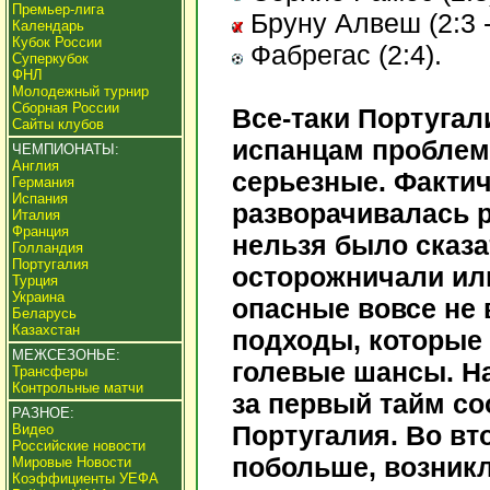
Премьер-лига
Бруну Алвеш (2:3 
Календарь
Кубок России
Фабрегас (2:4).
Суперкубок
ФНЛ
Молодежный турнир
Сборная России
Все-таки Португал
Сайты клубов
испанцам пробле
ЧЕМПИОНАТЫ:
Англия
серьезные. Фактич
Германия
Испания
разворачивалась р
Италия
Франция
нельзя было сказа
Голландия
Португалия
осторожничали ил
Турция
Украина
опасные вовсе не
Беларусь
Казахстан
подходы, которые
МЕЖСЕЗОНЬЕ:
голевые шансы. На
Трансферы
Контрольные матчи
за первый тайм со
РАЗНОЕ:
Португалия. Во вт
Видео
Российские новости
побольше, возникл
Мировые Новости
Коэффициенты УЕФА