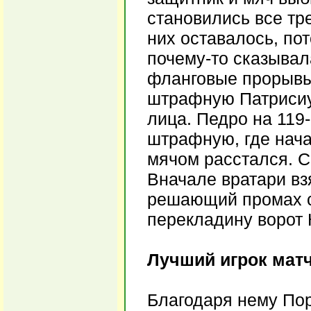
становились все тр
них оставалось, по
почему-то сказывал
фланговые прорывы
штрафную Патрисиу.
лица. Педро на 119-
штрафную, где начал
мячом расстался. С
Вначале вратари вз
решающий промах с
перекладину ворот 
Лучший игрок мат
Благодаря нему Пор