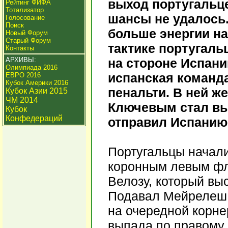
выход португальце
Рейтинг ФИФА
Тотализатор
шансы не удалось
Голосование
Поиск
больше энергии н
Новый Форум
Старый Форум
тактике португаль
Контакты
АРХИВЫ:
на стороне Испани
Олимпиада 2016
испанская команда
ЕВРО 2016
Кубок Америки 2016
пенальти. В ней ж
Кубок Азии 2015
ЧМ 2014
Ключевым стал вы
Кубок
Конфедераций
отправил Испанию
Португальцы начали
коронным левым фл
Велозу, который вы
Подавал Мейрелеш п
на очередной корне
выпада по правому 