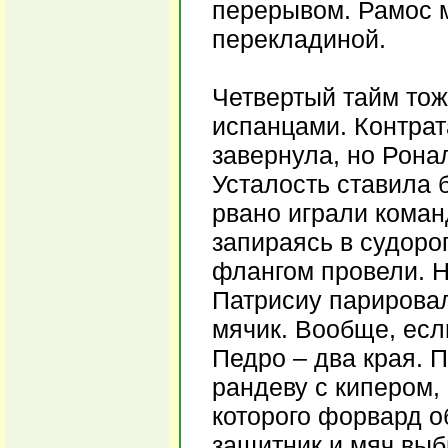
перерывом. Рамос 
перекладиной.
Четвертый тайм тож
испанцами. Контрат
завернула, но Рона
Усталость ставила 
рвано играли коман
запираясь в судоро
флангом провели. Н
Патрисиу парировал
мячик. Вообще, если
Педро – два края. П
рандеву с кипером,
которого форвард о
защитник и мяч выб