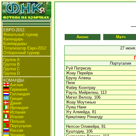
ЕВРО-2012:
Финальный турнир
Анонс
Матч
Календарь
Бомбардиры
Тотализатор Евро-2012
27 июня.
Отборочный турнир
Группа А
Португалия
Группа B
Руй Патрисиу
Группа C
Жоау Перейра
Группа D
Бруну Алвеш
КОМАНДЫ:
Пепе
Англия
Фабиу Коэнтрау
Германия
Рауль Мейрелеш, 113
Голландия
Мигел Велозу, 106
Греция
Жоау Моутинью
Дания
Луиш Нани
Ирландия
Угу Алмейда, 81
Испания
Италия
Криштиану Роналду
Польша
Португалия
Нелсон Оливейра, 81
Россия
Куштодиу, 106
Украина