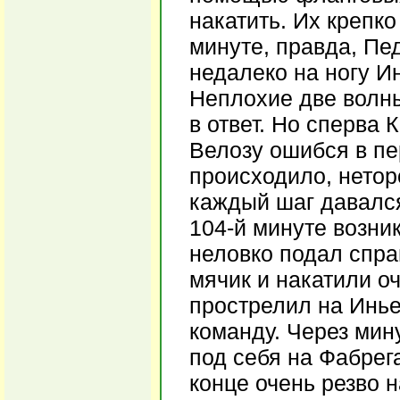
накатить. Их крепко
минуте, правда, Пе
недалеко на ногу Ин
Неплохие две волны
в ответ. Но сперва 
Велозу ошибся в пе
происходило, нетор
каждый шаг давался
104-й минуте возни
неловко подал спра
мячик и накатили о
прострелил на Иньес
команду. Через мин
под себя на Фабрег
конце очень резво 