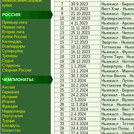
Межконтинентальный
7
30.9.2023
Ньюкасл - Бернли
кубок
8
8.10.2023
Вест Хэм - Ньюка
9
21.10.2023
Ньюкасл - Криста
РОССИЯ:
10
28.10.2023
Вулверхэмптон -
Премьер-лига
11
4.11.2023
Ньюкасл - Арсена
Первая лига
12
11.11.2023
Борнмут - Ньюкас
Вторая лига
13
25.11.2023
Ньюкасл - Челси 
Кубок России
14
2.12.2023
Ньюкасл - Манче
Календарь
15
7.12.2023
Эвертон - Ньюкас
Бомбардиры
16
10.12.2023
Тоттенхэм - Ньюк
Суперкубок
17
16.12.2023
Ньюкасл - Фулхэм
Тренеры
18
23.12.2023
Лутон Таун - Нью
Судьи
19
26.12.2023
Ньюкасл - Ноттин
Стадионы
20
1.1.2024
Ливерпуль - Ньюк
Сборная России
21
13.1.2024
Ньюкасл - Манчес
22
30.1.2024
Астон Вилла - Нь
ЧЕМПИОНАТЫ:
23
3.2.2024
Ньюкасл - Лутон 
24
10.2.2024
Ноттингем Форест
Англия
25
17.2.2024
Ньюкасл - Борнму
Германия
26
24.2.2024
Арсенал - Ньюкас
Испания
27
2.3.2024
Ньюкасл - Вулве
Италия
28
11.3.2024
Челси - Ньюкасл 
Франция
30
30.3.2024
Ньюкасл - Вест Х
Нидерланды
31
2.4.2024
Ньюкасл - Эверто
Португалия
32
6.4.2024
Фулхэм - Ньюкасл
Турция
33
13.4.2024
Ньюкасл - Тоттен
Беларусь
29
24.4.2024
Кристал Пэлас - 
Казахстан
35
27.4.2024
Ньюкасл - Шефф