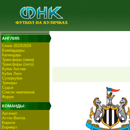
АНГЛИЯ:
Сезон 2023/2024
Бомбардиры
Календарь
Трансферы (зима)
Трансферы (лето)
Кубок Англии
Кубок Лиги
Суперкубок
Тренеры
Судьи
Список чемпионов
Форум
КОМАНДЫ:
Арсенал
Астон Вилла
Бернли
Борнмут