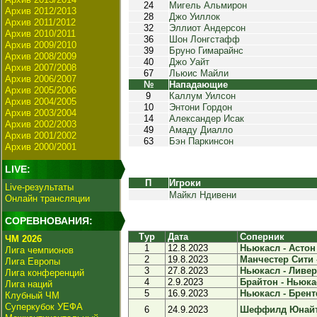
24
Мигель Альмирон
Архив 2012/2013
28
Джо Уиллок
Архив 2011/2012
32
Эллиот Андерсон
Архив 2010/2011
36
Шон Лонгстафф
Архив 2009/2010
39
Бруно Гимарайнс
Архив 2008/2009
40
Джо Уайт
Архив 2007/2008
67
Льюис Майли
Архив 2006/2007
№
Нападающие
Архив 2005/2006
9
Каллум Уилсон
Архив 2004/2005
10
Энтони Гордон
Архив 2003/2004
14
Александер Исак
Архив 2002/2003
49
Амаду Диалло
Архив 2001/2002
63
Бэн Паркинсон
Архив 2000/2001
LIVE:
П
Игроки
Live-результаты
Майкл Ндивени
Онлайн трансляции
СОРЕВНОВАНИЯ:
Тур
Дата
Соперник
ЧМ 2026
1
12.8.2023
Ньюкасл - Астон 
Лига чемпионов
2
19.8.2023
Манчестер Сити -
Лига Европы
3
27.8.2023
Ньюкасл - Ливерп
Лига конференций
4
2.9.2023
Брайтон - Ньюкас
Лига наций
5
16.9.2023
Ньюкасл - Брент
Клубный ЧМ
Суперкубок УЕФА
6
24.9.2023
Шеффилд Юнайте