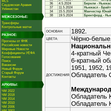
MLS
36
4.5.2024
Бернли - Ньюкасл
Саудовская Аравия
37
11.5.2024
Ньюкасл - Брайто
Узбекистан
34
15.5.2024
Манчестер Юнайт
38
19.5.2024
Брентфорд - Нью
МЕЖСЕЗОНЬЕ:
Трансферы
Контрольные матчи
1892.
ОСНОВАН:
РАЗНОЕ:
Чёрно-белые
ЦВЕТА:
Прогнозы от ФНК
Националь
Российские новости
Мировые Новости
4-кратный Че
Коэффициенты УЕФА
Голосование
6-кратный об
Поиск
Вакансии
1951, 1952, 1
Новый Форум
Старый Форум
Обладатель С
ДОСТИЖЕНИЯ:
Контакты
АРХИВЫ:
Междунаро
ЧМ 2022
ЧМ 2018
Обладатель К
ЧМ 2014
Обладатель К
ЧМ 2010
ЧМ 2006
ЧМ 2002