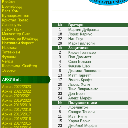
Брайтон
Брентфорд
Вест Хэм
Вулверхэмптон
Кристал Пэлас
Ливерпуль
№
Вратари
Лутон Таун
1
Мартин Дубравка
Манчестер Сити
18
Лорис Кариус
Манчестер Юнайтед
22
Ник Поуп
Ноттингем Форест
29
Марк Гиллеспи
Ньюкасл
№
Защитники
Тоттенхэм
2
Киран Триппьер
Фулхэм
3
Пол Дамметт
Челси
4
Свен Ботман
Шеффилд Юнайтед
5
Фабиан Шер
Эвертон
6
Джамал Ласселлс
13
Мэтт Таргетт
АРХИВЫ:
17
Эмиль Крафт
20
Льюис Холл
Архив 2022/2023
21
Тино Ливраменто
Архив 2021/2022
33
Дэн Берн
Архив 2020/2021
54
Алекс Мерфи
Архив 2019/2020
№
Полузащитники
Архив 2018/2019
7
Жоэлинтон
Архив 2017/2018
8
Сандро Тонали
Архив 2016/2017
11
Мэтт Ричи
Архив 2015/2016
15
Харви Барнс
Архив 2014/2015
23
Джейкоб Мерфи
Архив 2013/2014