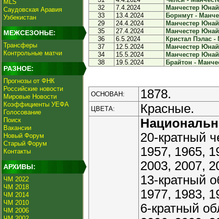
MLS
32
7.4.2024
Манчестер Юнайт
Саудовская Аравия
33
13.4.2024
Борнмут - Манче
Узбекистан
29
24.4.2024
Манчестер Юнай
35
27.4.2024
Манчестер Юнайт
МЕЖСЕЗОНЬЕ:
36
6.5.2024
Кристал Пэлас -
Трансферы
37
12.5.2024
Манчестер Юнайт
Контрольные матчи
34
15.5.2024
Манчестер Юнайт
38
19.5.2024
Брайтон - Манче
РАЗНОЕ:
Прогнозы от ФНК
Российские новости
1878.
ОСНОВАН:
Мировые Новости
Коэффициенты УЕФА
Красные.
ЦВЕТА:
Голосование
Поиск
Националь
Вакансии
20-кратный че
Новый Форум
Старый Форум
1957, 1965, 1
Контакты
2003, 2007, 2
АРХИВЫ:
13-кратный о
ЧМ 2022
ЧМ 2018
1977, 1983, 1
ЧМ 2014
ЧМ 2010
6-кратный об
ЧМ 2006
ЧМ 2002