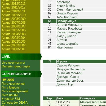
18
Каземиро
Архив 2012/2013
37
Кобби Майну
Архив 2011/2012
39
Скотт Мактоминей
Архив 2010/2011
62
Омари Форсон
Архив 2009/2010
65
Тоби Колльер
Архив 2008/2009
№
Нападающие
Архив 2007/2008
9
Антони Марcьяль
Архив 2006/2007
10
Маркус Рэшфорд
Архив 2005/2006
11
Расмус Хейлунн
Архив 2004/2005
16
Амад Дьялло
Архив 2003/2004
21
Антони
Архив 2002/2003
47
Шола Шортайр
Архив 2001/2002
84
Итан Уитли
Архив 2000/2001
LIVE:
П
Игроки
Live-результаты
Серхио Регилон
Онлайн трансляции
Факундо Пельистри
Ганнибал Межбри
СОРЕВНОВАНИЯ:
Джейдон Санчо
ЧМ 2026
Донни ван де Беек
Лига чемпионов
Дэниел Гор
Лига Европы
Лига конференций
Лига наций
Тур
Дата
Соперник
Клубный ЧМ
1
14.8.2023
Манчестер Юнайт
Суперкубок УЕФА
2
19.8.2023
Тоттенхэм - Манч