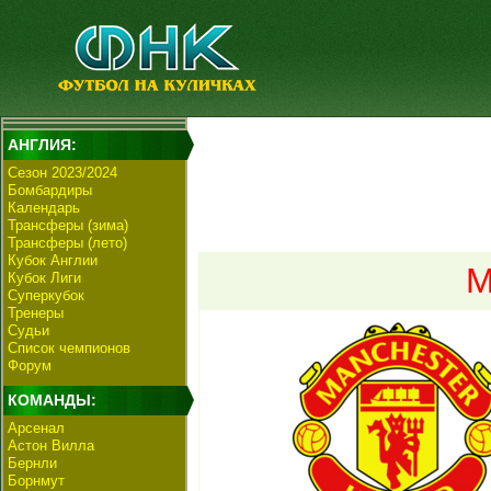
АНГЛИЯ:
Сезон 2023/2024
Бомбардиры
Календарь
Трансферы (зима)
Трансферы (лето)
Кубок Англии
М
Кубок Лиги
Суперкубок
Тренеры
Судьи
Список чемпионов
Форум
КОМАНДЫ:
Арсенал
Астон Вилла
Бернли
Борнмут