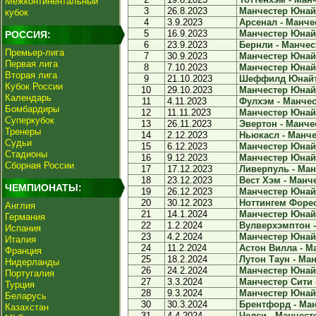
Межконтинентальный
3
26.8.2023
Манчестер Юнайт
кубок
4
3.9.2023
Арсенал - Манче
5
16.9.2023
Манчестер Юнайт
РОССИЯ:
6
23.9.2023
Бернли - Манчес
Премьер-лига
7
30.9.2023
Манчестер Юнайт
Первая лига
8
7.10.2023
Манчестер Юнайт
Вторая лига
9
21.10.2023
Шеффилд Юнайте
Кубок России
10
29.10.2023
Манчестер Юнайт
Календарь
11
4.11.2023
Фулхэм - Манчес
Бомбардиры
12
11.11.2023
Манчестер Юнайте
Суперкубок
13
26.11.2023
Эвертон - Манче
Тренеры
14
2.12.2023
Ньюкасл - Манче
Судьи
15
6.12.2023
Манчестер Юнайте
Стадионы
16
9.12.2023
Манчестер Юнайт
Сборная России
17
17.12.2023
Ливерпуль - Ман
18
23.12.2023
Вест Хэм - Манче
ЧЕМПИОНАТЫ:
19
26.12.2023
Манчестер Юнайт
20
30.12.2023
Ноттингем Форес
Англия
21
14.1.2024
Манчестер Юнайте
Германия
22
1.2.2024
Вулверхэмптон -
Испания
23
4.2.2024
Манчестер Юнайте
Италия
24
11.2.2024
Астон Вилла - М
Франция
25
18.2.2024
Лутон Таун - Ман
Нидерланды
26
24.2.2024
Манчестер Юнайт
Португалия
27
3.3.2024
Манчестер Сити 
Турция
28
9.3.2024
Манчестер Юнайт
Беларусь
30
30.3.2024
Брентфорд - Ман
Казахстан
31
4.4.2024
Челси - Манчесте