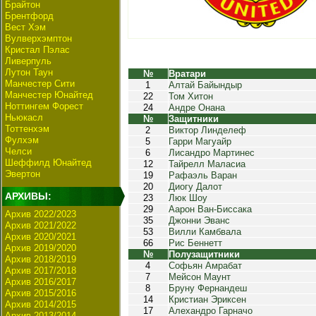
Брайтон
Брентфорд
Вест Хэм
Вулверхэмптон
Кристал Пэлас
Ливерпуль
Лутон Таун
№
Вратари
Манчестер Сити
1
Алтай Байындыр
Манчестер Юнайтед
22
Том Хитон
Ноттингем Форест
24
Андре Онана
Ньюкасл
№
Защитники
Тоттенхэм
2
Виктор Линделеф
Фулхэм
5
Гарри Магуайр
Челси
6
Лисандро Мартинес
Шеффилд Юнайтед
12
Тайрелл Маласиа
Эвертон
19
Рафаэль Варан
20
Диогу Далот
АРХИВЫ:
23
Люк Шоу
29
Аарон Ван-Биссака
Архив 2022/2023
35
Джонни Эванс
Архив 2021/2022
53
Вилли Камбвала
Архив 2020/2021
66
Рис Беннетт
Архив 2019/2020
№
Полузащитники
Архив 2018/2019
4
Софьян Амрабат
Архив 2017/2018
7
Мейсон Маунт
Архив 2016/2017
8
Бруну Фернандеш
Архив 2015/2016
14
Кристиан Эриксен
Архив 2014/2015
17
Алехандро Гарначо
Архив 2013/2014