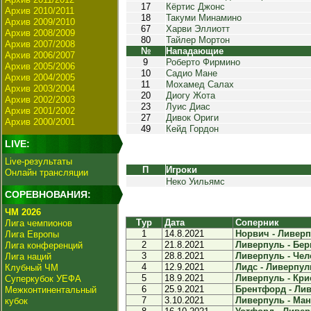
17
Кёртис Джонс
Архив 2010/2011
18
Такуми Минамино
Архив 2009/2010
67
Харви Эллиотт
Архив 2008/2009
80
Тайлер Мортон
Архив 2007/2008
№
Нападающие
Архив 2006/2007
9
Роберто Фирмино
Архив 2005/2006
10
Садио Мане
Архив 2004/2005
11
Мохамед Салах
Архив 2003/2004
20
Диогу Жота
Архив 2002/2003
23
Луис Диас
Архив 2001/2002
27
Дивок Ориги
Архив 2000/2001
49
Кейд Гордон
LIVE:
Live-результаты
П
Игроки
Онлайн трансляции
Неко Уильямс
СОРЕВНОВАНИЯ:
ЧМ 2026
Тур
Дата
Соперник
Лига чемпионов
1
14.8.2021
Норвич - Ливерпу
Лига Европы
2
21.8.2021
Ливерпуль - Берн
Лига конференций
3
28.8.2021
Ливерпуль - Челс
Лига наций
4
12.9.2021
Лидс - Ливерпуль
Клубный ЧМ
5
18.9.2021
Ливерпуль - Крис
Суперкубок УЕФА
6
25.9.2021
Брентфорд - Лив
Межконтинентальный
7
3.10.2021
Ливерпуль - Манч
кубок