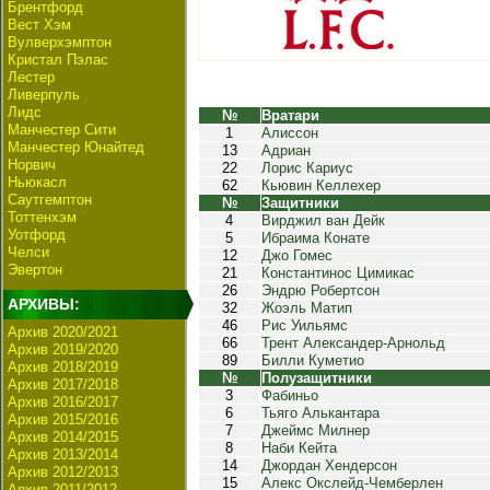
Брентфорд
Вест Хэм
Вулверхэмптон
Кристал Пэлас
Лестер
Ливерпуль
Лидс
№
Вратари
Манчестер Сити
1
Алиссон
Манчестер Юнайтед
13
Адриан
Норвич
22
Лорис Кариус
Ньюкасл
62
Кьювин Келлехер
Саутгемптон
№
Защитники
Тоттенхэм
4
Вирджил ван Дейк
Уотфорд
5
Ибраима Конате
Челси
12
Джо Гомес
Эвертон
21
Константинос Цимикас
26
Эндрю Робертсон
АРХИВЫ:
32
Жоэль Матип
46
Рис Уильямс
Архив 2020/2021
66
Трент Александер-Арнольд
Архив 2019/2020
89
Билли Куметио
Архив 2018/2019
№
Полузащитники
Архив 2017/2018
3
Фабиньо
Архив 2016/2017
6
Тьяго Алькантара
Архив 2015/2016
7
Джеймс Милнер
Архив 2014/2015
8
Наби Кейта
Архив 2013/2014
14
Джордан Хендерсон
Архив 2012/2013
15
Алекс Окслейд-Чемберлен
Архив 2011/2012