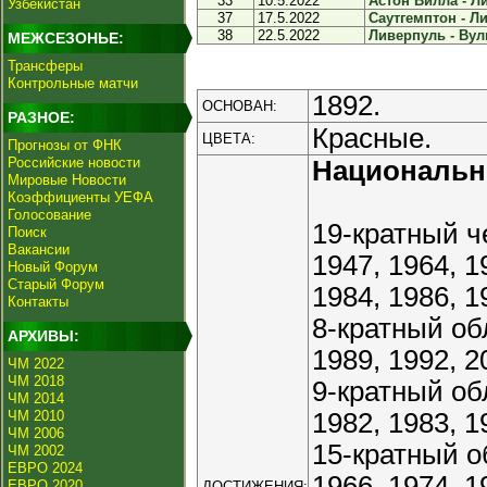
33
10.5.2022
Астон Вилла - Ли
Узбекистан
37
17.5.2022
Саутгемптон - Ли
38
22.5.2022
Ливерпуль - Вул
МЕЖСЕЗОНЬЕ:
Трансферы
Контрольные матчи
1892.
ОСНОВАН:
РАЗНОЕ:
Красные.
ЦВЕТА:
Прогнозы от ФНК
Российские новости
Националь
Мировые Новости
Коэффициенты УЕФА
Голосование
19-кратный ч
Поиск
Вакансии
1947, 1964, 1
Новый Форум
Старый Форум
1984, 1986, 1
Контакты
8-кратный об
АРХИВЫ:
1989, 1992, 2
ЧМ 2022
ЧМ 2018
9-кратный об
ЧМ 2014
ЧМ 2010
1982, 1983, 1
ЧМ 2006
15-кратный о
ЧМ 2002
ЕВРО 2024
1966, 1974, 1
ЕВРО 2020
ДОСТИЖЕНИЯ: