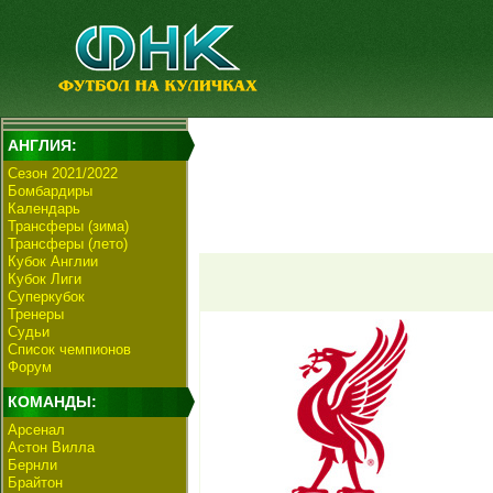
АНГЛИЯ:
Сезон 2021/2022
Бомбардиры
Календарь
Трансферы (зима)
Трансферы (лето)
Кубок Англии
Кубок Лиги
Суперкубок
Тренеры
Судьи
Список чемпионов
Форум
КОМАНДЫ:
Арсенал
Астон Вилла
Бернли
Брайтон