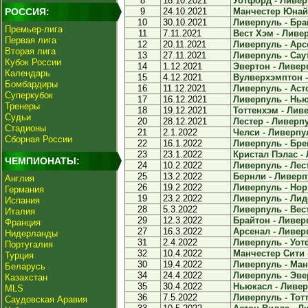
8
16.10.2021
Уотфорд - Ливерп
РОССИЯ:
9
24.10.2021
Манчестер Юнайт
10
30.10.2021
Ливерпуль - Брай
Премьер-лига
11
7.11.2021
Вест Хэм - Ливер
Первая лига
12
20.11.2021
Ливерпуль - Арсе
Вторая лига
13
27.11.2021
Ливерпуль - Саут
Кубок России
14
1.12.2021
Эвертон - Ливерп
Календарь
15
4.12.2021
Вулверхэмптон -
Бомбардиры
16
11.12.2021
Ливерпуль - Асто
Суперкубок
17
16.12.2021
Ливерпуль - Ньюк
Тренеры
18
19.12.2021
Тоттенхэм - Ливе
Судьи
20
28.12.2021
Лестер - Ливерпу
Стадионы
21
2.1.2022
Челси - Ливерпул
Сборная России
22
16.1.2022
Ливерпуль - Бре
23
23.1.2022
Кристал Пэлас - 
ЧЕМПИОНАТЫ:
24
10.2.2022
Ливерпуль - Лест
25
13.2.2022
Бернли - Ливерпу
Англия
26
19.2.2022
Ливерпуль - Норв
Германия
19
23.2.2022
Ливерпуль - Лидс
Испания
28
5.3.2022
Ливерпуль - Вест
Италия
29
12.3.2022
Брайтон - Ливерп
Франция
27
16.3.2022
Арсенал - Ливерп
Нидерланды
31
2.4.2022
Ливерпуль - Уотф
Португалия
32
10.4.2022
Манчестер Сити -
Турция
30
19.4.2022
Ливерпуль - Ман
Беларусь
34
24.4.2022
Ливерпуль - Эвер
Казахстан
35
30.4.2022
Ньюкасл - Ливерп
MLS
36
7.5.2022
Ливерпуль - Тотт
Саудовская Аравия