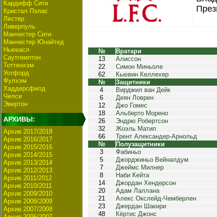
Кардифф Сити
През
Кристал Пэлас
Лестер
Ливерпуль
Манчестер Сити
Манчестер Юнайтед
Ньюкасл
№
Вратари
Саутгемптон
13
Алиссон
Тоттенхэм
22
Симон Миньоле
Уотфорд
62
Кьювин Келлехер
Фулхэм
№
Защитники
Хаддерсфилд
4
Вирджил ван Дейк
Челси
6
Деян Ловрен
Эвертон
12
Джо Гомес
18
Альберто Морено
АРХИВЫ:
26
Эндрю Робертсон
32
Жоэль Матип
Архив 2017/2018
66
Трент Александер-Арнольд
Архив 2016/2017
№
Полузащитники
Архив 2015/2016
3
Фабиньо
Архив 2014/2015
5
Джорджиньо Вейналдум
Архив 2013/2014
7
Джеймс Милнер
Архив 2012/2013
8
Наби Кейта
Архив 2011/2012
14
Джордан Хендерсон
Архив 2010/2011
20
Адам Лаллана
Архив 2009/2010
21
Алекс Окслейд-Чемберлен
Архив 2008/2009
23
Джердан Шакири
Архив 2007/2008
48
Кёртис Джонс
Архив 2006/2007