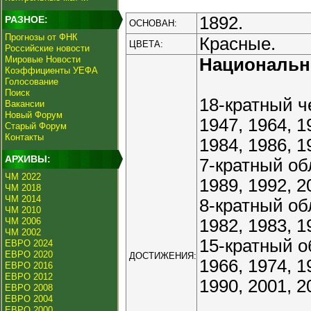
1892.
РАЗНОЕ:
ОСНОВАН:
Прогнозы от ФНК
Красные.
ЦВЕТА:
Российские новости
Мировые Новости
Националь
Коэффициенты УЕФА
Голосование
Поиск
18-кратный ч
Вакансии
Новый Форум
1947, 1964, 1
Старый Форум
Контакты
1984, 1986, 1
АРХИВЫ:
7-кратный об
ЧМ 2022
1989, 1992, 2
ЧМ 2018
ЧМ 2014
8-кратный об
ЧМ 2010
ЧМ 2006
1982, 1983, 1
ЧМ 2002
15-кратный о
ЕВРО 2024
ЕВРО 2020
ДОСТИЖЕНИЯ:
1966, 1974, 1
ЕВРО 2016
ЕВРО 2012
1990, 2001, 2
ЕВРО 2008
ЕВРО 2004
ЕВРО 2000