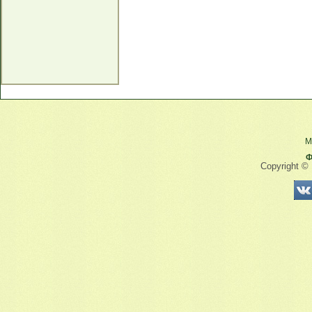
М
Ф
Copyright ©