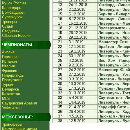
12
11.11.2018
Ливерпуль - Фулх
Кубок России
13
24.11.2018
Уотфорд - Ливерп
Календарь
14
2.12.2018
Ливерпуль - Эвер
Бомбардиры
15
5.12.2018
Бернли - Ливерпу
Суперкубок
16
8.12.2018
Борнмут - Ливерп
Тренеры
17
16.12.2018
Ливерпуль - Ман
Судьи
18
21.12.2018
Вулверхэмптон -
Стадионы
19
26.12.2018
Ливерпуль - Ньюк
Сборная России
20
29.12.2018
Ливерпуль - Арсе
21
3.1.2019
Манчестер Сити -
ЧЕМПИОНАТЫ:
22
12.1.2019
Брайтон - Ливерп
23
19.1.2019
Ливерпуль - Крис
Англия
24
30.1.2019
Ливерпуль - Лест
Германия
25
4.2.2019
Вест Хэм - Ливер
Испания
26
9.2.2019
Ливерпуль - Борн
Италия
27
24.2.2019
Манчестер Юнайт
Франция
28
27.2.2019
Ливерпуль - Уотф
Нидерланды
29
3.3.2019
Эвертон - Ливерп
Португалия
30
10.3.2019
Ливерпуль - Берн
Турция
31
17.3.2019
Фулхэм - Ливерпу
Беларусь
32
31.3.2019
Ливерпуль - Тотт
Казахстан
33
5.4.2019
Саутгемптон - Ли
MLS
34
14.4.2019
Ливерпуль - Челс
Саудовская Аравия
35
21.4.2019
Кардифф Сити - 
Узбекистан
36
26.4.2019
Ливерпуль - Хад
37
4.5.2019
Ньюкасл - Ливерп
МЕЖСЕЗОНЬЕ:
38
12.5.2019
Ливерпуль - Вул
Трансферы
Контрольные матчи