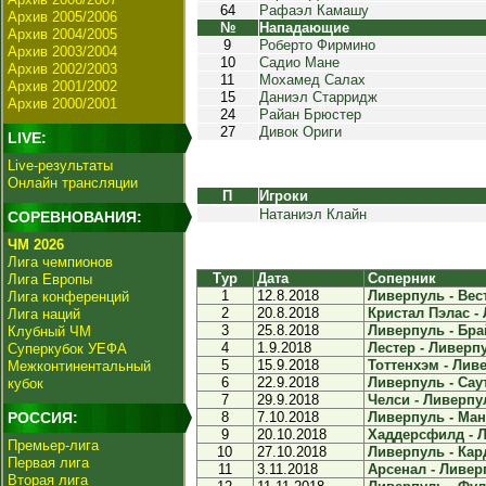
64
Рафаэл Камашу
Архив 2005/2006
№
Нападающие
Архив 2004/2005
9
Роберто Фирмино
Архив 2003/2004
10
Садио Мане
Архив 2002/2003
11
Мохамед Салах
Архив 2001/2002
15
Даниэл Старридж
Архив 2000/2001
24
Райан Брюстер
27
Дивок Ориги
LIVE:
Live-результаты
Онлайн трансляции
П
Игроки
Натаниэл Клайн
СОРЕВНОВАНИЯ:
ЧМ 2026
Лига чемпионов
Тур
Дата
Соперник
Лига Европы
1
12.8.2018
Ливерпуль - Вест
Лига конференций
2
20.8.2018
Кристал Пэлас - 
Лига наций
3
25.8.2018
Ливерпуль - Брай
Клубный ЧМ
4
1.9.2018
Лестер - Ливерпу
Суперкубок УЕФА
5
15.9.2018
Тоттенхэм - Ливе
Межконтинентальный
6
22.9.2018
Ливерпуль - Саут
кубок
7
29.9.2018
Челси - Ливерпул
РОССИЯ:
8
7.10.2018
Ливерпуль - Манч
9
20.10.2018
Хаддерсфилд - Л
Премьер-лига
10
27.10.2018
Ливерпуль - Кар
Первая лига
11
3.11.2018
Арсенал - Ливерп
Вторая лига