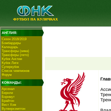
АНГЛИЯ:
Сезон 2018/2019
Бомбардиры
Календарь
Трансферы (зима)
Трансферы (лето)
Кубок Англии
Кубок Лиги
Суперкубок
Список чемпионов
Форум
Глав
КОМАНДЫ:
Арсенал
Асси
Бернли
Трен
Борнмут
Трен
Брайтон
Вест Хэм
Вулверхэмптон
Влад