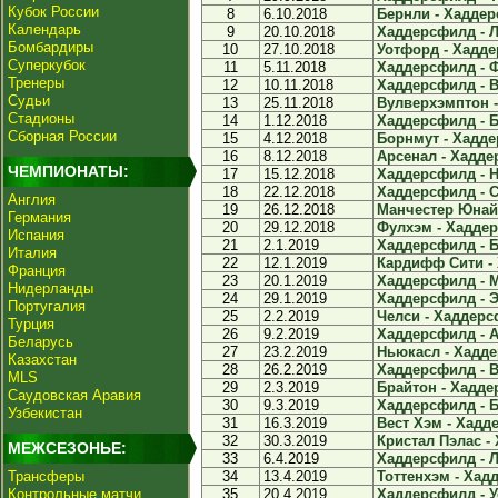
Кубок России
8
6.10.2018
Бернли - Хаддер
Календарь
9
20.10.2018
Хаддерсфилд - Л
Бомбардиры
10
27.10.2018
Уотфорд - Хадде
Суперкубок
11
5.11.2018
Хаддерсфилд - Ф
Тренеры
12
10.11.2018
Хаддерсфилд - Ве
Судьи
13
25.11.2018
Вулверхэмптон -
Стадионы
14
1.12.2018
Хаддерсфилд - Б
Сборная России
15
4.12.2018
Борнмут - Хадде
16
8.12.2018
Арсенал - Хадде
ЧЕМПИОНАТЫ:
17
15.12.2018
Хаддерсфилд - Н
18
22.12.2018
Хаддерсфилд - С
Англия
19
26.12.2018
Манчестер Юнайт
Германия
20
29.12.2018
Фулхэм - Хаддер
Испания
21
2.1.2019
Хаддерсфилд - Б
Италия
22
12.1.2019
Кардифф Сити - 
Франция
23
20.1.2019
Хаддерсфилд - М
Нидерланды
24
29.1.2019
Хаддерсфилд - Э
Португалия
25
2.2.2019
Челси - Хаддерсф
Турция
26
9.2.2019
Хаддерсфилд - А
Беларусь
27
23.2.2019
Ньюкасл - Хадде
Казахстан
28
26.2.2019
Хаддерсфилд - В
MLS
29
2.3.2019
Брайтон - Хадде
Саудовская Аравия
30
9.3.2019
Хаддерсфилд - Б
Узбекистан
31
16.3.2019
Вест Хэм - Хадде
32
30.3.2019
Кристал Пэлас -
МЕЖСЕЗОНЬЕ:
33
6.4.2019
Хаддерсфилд - Ле
Трансферы
34
13.4.2019
Тоттенхэм - Хадд
Контрольные матчи
35
20.4.2019
Хаддерсфилд - У