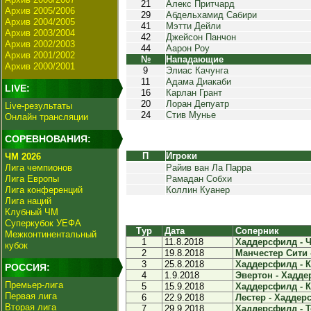
21
Алекс Притчард
Архив 2005/2006
29
Абдельхамид Сабири
Архив 2004/2005
41
Мэтти Дейли
Архив 2003/2004
42
Джейсон Панчон
Архив 2002/2003
44
Аарон Роу
Архив 2001/2002
№
Нападающие
Архив 2000/2001
9
Элиас Качунга
11
Адама Диакаби
LIVE:
16
Карлан Грант
20
Лоран Депуатр
Live-результаты
24
Стив Мунье
Онлайн трансляции
СОРЕВНОВАНИЯ:
П
Игроки
ЧМ 2026
Лига чемпионов
Райив ван Ла Парра
Лига Европы
Рамадан Собхи
Лига конференций
Коллин Куанер
Лига наций
Клубный ЧМ
Суперкубок УЕФА
Тур
Дата
Соперник
Межконтинентальный
1
11.8.2018
Хаддерсфилд - Че
кубок
2
19.8.2018
Манчестер Сити 
3
25.8.2018
Хаддерсфилд - К
РОССИЯ:
4
1.9.2018
Эвертон - Хадде
Премьер-лига
5
15.9.2018
Хаддерсфилд - К
Первая лига
6
22.9.2018
Лестер - Хаддерс
Вторая лига
7
29.9.2018
Хаддерсфилд - То