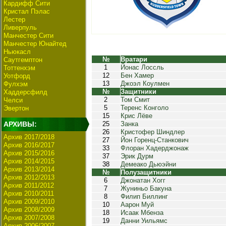
Кардифф Сити
Кристал Пэлас
Лестер
Ливерпуль
Манчестер Сити
Манчестер Юнайтед
Ньюкасл
№
Вратари
Саутгемптон
1
Йонас Лоссль
Тоттенхэм
12
Бен Хамер
Уотфорд
13
Джоэл Коулмен
Фулхэм
№
Защитники
Хаддерсфилд
2
Том Смит
Челси
5
Теренс Конголо
Эвертон
15
Крис Лёве
АРХИВЫ:
25
Занка
26
Кристофер Шиндлер
Архив 2017/2018
27
Йон Горенц-Станкович
Архив 2016/2017
33
Флоран Хадерджонаж
Архив 2015/2016
37
Эрик Дурм
Архив 2014/2015
38
Демеако Дьюэйни
Архив 2013/2014
№
Полузащитники
Архив 2012/2013
6
Джонатан Хогг
Архив 2011/2012
7
Жуниньо Бакуна
Архив 2010/2011
8
Филип Биллинг
Архив 2009/2010
10
Аарон Муй
Архив 2008/2009
18
Исаак Мбенза
Архив 2007/2008
19
Данни Уильямс
Архив 2006/2007