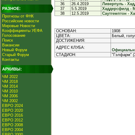
36
26.4.2019
Ливерпуль - Хад
РАЗНОЕ:
37
5.5.2019
Хаддерсфилд - М
38
12.5.2019
Саутгемптон - Х
Прогнозы от ФНК
Российские новости
Мировые Новости
Коэффициенты УЕФА
ОСНОВАН:
1908
Голосование
ЦВЕТА:
Белый, голу
Поиск
ДОСТИЖЕНИЯ:
Вакансии
АДРЕС КЛУБА:
Новый Форум
Официальны
Старый Форум
СТАДИОН:
"Гэлфарм" (
Контакты
АРХИВЫ:
ЧМ 2022
ЧМ 2018
ЧМ 2014
ЧМ 2010
ЧМ 2006
ЧМ 2002
ЕВРО 2024
ЕВРО 2020
ЕВРО 2016
ЕВРО 2012
ЕВРО 2008
ЕВРО 2004
ЕВРО 2000