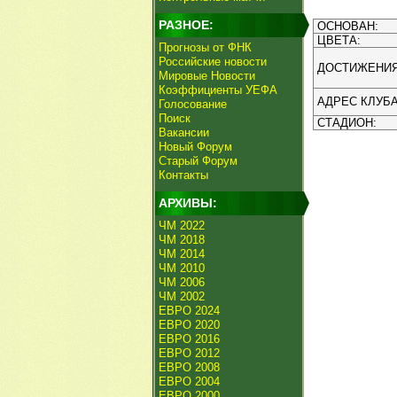
РАЗНОЕ:
ОСНОВАН:
ЦВЕТА:
Прогнозы от ФНК
Российские новости
ДОСТИЖЕНИЯ
Мировые Новости
Коэффициенты УЕФА
АДРЕС КЛУБА
Голосование
Поиск
СТАДИОН:
Вакансии
Новый Форум
Старый Форум
Контакты
АРХИВЫ:
ЧМ 2022
ЧМ 2018
ЧМ 2014
ЧМ 2010
ЧМ 2006
ЧМ 2002
ЕВРО 2024
ЕВРО 2020
ЕВРО 2016
ЕВРО 2012
ЕВРО 2008
ЕВРО 2004
ЕВРО 2000