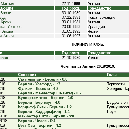
 Макнил
22.11.1999
Англия
дающие
Год рожд.
Гражданство
 Барнс
30.10.1989
Англия
Вуд
07.12.1991
Новая Зеландия
 Крауч
30.01.1981
Англия
тан Уолтерс
20.09.1983
Ирландия
й Выдра
01.05.1992
Чехия
л Агьей
01.06.1997
Англия
ПОКИНУЛИ КЛУБ.
ки
Год рожд.
Гражданство
оукс
21.10.1989
Уэльс
Чемпионат Англии 2018/2019.
Соперник
Голы
018
Саутгемптон - Бернли - 0:0
018
Бернли - Уотфорд - 1:3
Тарковски
018
Фулхэм - Бернли - 4:2
Хендрик, Та
18
Бернли - Манчестер Юнайтед - 0:2
018
Вулверхэмптон - Бернли - 1:0
018
Бернли - Борнмут - 4:0
Выдра, Ленн
018
Кардифф Сити - Бернли - 1:2
Гудмундссон
018
Бернли - Хаддерсфилд - 1:1
Воукс
2018
Манчестер Сити - Бернли - 5:0
2018
Бернли - Челси - 0:4
018
Вест Хэм - Бернли - 4:2
Гудмундссо