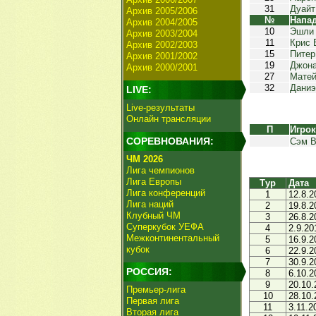
31
Дуайт
Архив 2005/2006
№
Напа
Архив 2004/2005
10
Эшли
Архив 2003/2004
11
Крис 
Архив 2002/2003
15
Питер
Архив 2001/2002
19
Джона
Архив 2000/2001
27
Мате
32
Даниэ
LIVE:
Live-результаты
Онлайн трансляции
П
Игро
СОРЕВНОВАНИЯ:
Сэм В
ЧМ 2026
Лига чемпионов
Лига Европы
Тур
Дата
Лига конференций
1
12.8.2
Лига наций
2
19.8.2
Клубный ЧМ
3
26.8.2
Суперкубок УЕФА
4
2.9.20
Межконтинентальный
5
16.9.2
кубок
6
22.9.2
7
30.9.2
РОССИЯ:
8
6.10.2
9
20.10.
Премьер-лига
10
28.10.
Первая лига
11
3.11.2
Вторая лига