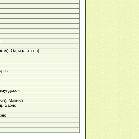
л
гол), Одои (автогол)
арнс
удмундссон
гол), Макнил
д, Барнс
рнс