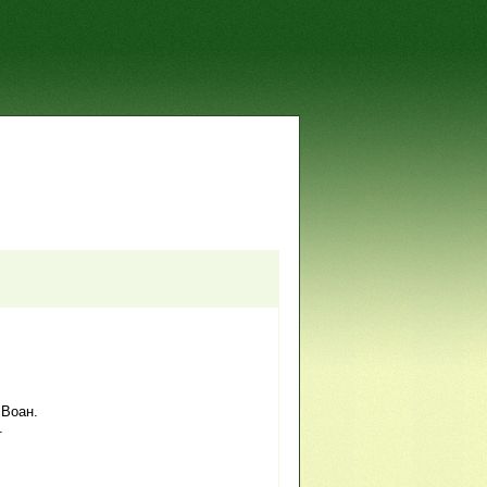
 Воан.
.