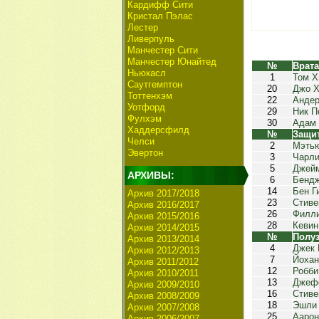
Кардифф Сити
Кристал Пэлас
Лестер
Ливерпуль
Манчестер Сити
Манчестер Юнайтед
№
Врат
Ньюкасл
1
Том Х
Саутгемптон
20
Джо Х
Тоттенхэм
22
Андер
Уотфорд
29
Ник П
Фулхэм
30
Адам 
Хаддерсфилд
№
Защи
Челси
2
Мэтью
Эвертон
3
Чарли
5
Джейм
АРХИВЫ:
6
Бенд
14
Бен Г
Архив 2017/2018
23
Стиве
Архив 2016/2017
26
Филл
Архив 2015/2016
28
Кевин
Архив 2014/2015
№
Полу
Архив 2013/2014
4
Джек 
Архив 2012/2013
7
Йохан
Архив 2011/2012
12
Робби
Архив 2010/2011
13
Джеф
Архив 2009/2010
16
Стиве
Архив 2008/2009
18
Эшли
Архив 2007/2008
25
Аарон
Архив 2006/2007