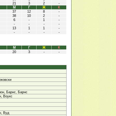
21
3
2
-
М
Г
Ж
К
37
12
8
-
38
10
2
-
6
-
1
-
-
-
-
-
13
1
1
-
-
-
-
-
М
Г
Ж
К
20
3
-
-
рковски
он, Барнс, Барнс
, Воукс
н, Вуд