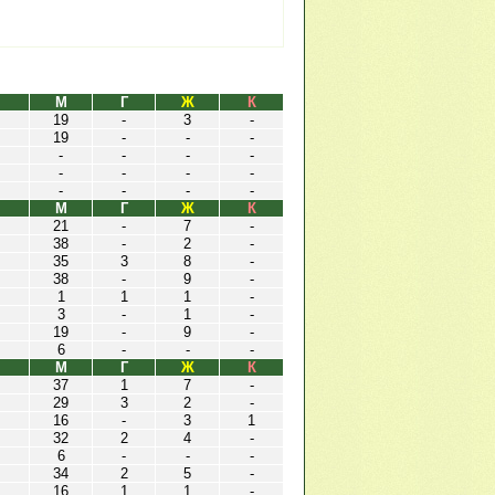
М
Г
Ж
К
19
-
3
-
19
-
-
-
-
-
-
-
-
-
-
-
-
-
-
-
М
Г
Ж
К
21
-
7
-
38
-
2
-
35
3
8
-
38
-
9
-
1
1
1
-
3
-
1
-
19
-
9
-
6
-
-
-
М
Г
Ж
К
37
1
7
-
29
3
2
-
16
-
3
1
32
2
4
-
6
-
-
-
34
2
5
-
16
1
1
-