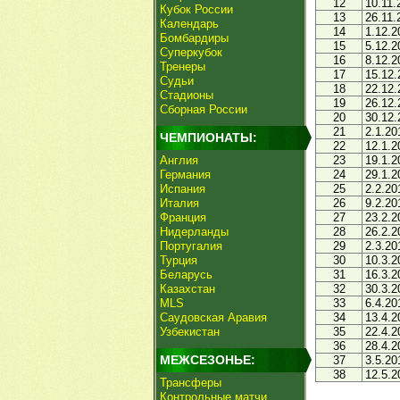
12
10.11.
Кубок России
13
26.11.
Календарь
14
1.12.2
Бомбардиры
15
5.12.2
Суперкубок
16
8.12.2
Тренеры
17
15.12.
Судьи
18
22.12.
Стадионы
19
26.12.
Сборная России
20
30.12.
21
2.1.20
ЧЕМПИОНАТЫ:
22
12.1.2
Англия
23
19.1.2
Германия
24
29.1.2
Испания
25
2.2.20
Италия
26
9.2.20
Франция
27
23.2.2
Нидерланды
28
26.2.2
Португалия
29
2.3.20
Турция
30
10.3.2
Беларусь
31
16.3.2
Казахстан
32
30.3.2
MLS
33
6.4.20
Саудовская Аравия
34
13.4.2
Узбекистан
35
22.4.2
36
28.4.2
МЕЖСЕЗОНЬЕ:
37
3.5.20
38
12.5.2
Трансферы
Контрольные матчи