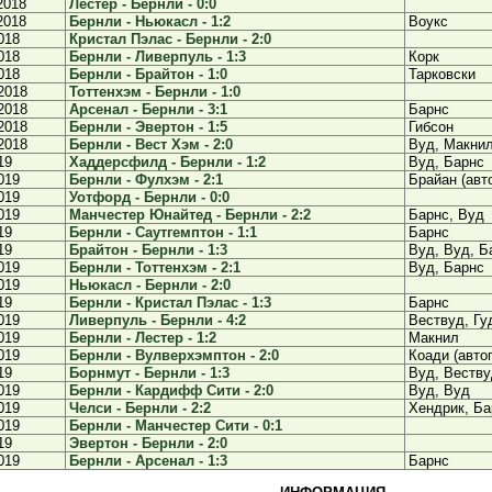
2018
Лестер - Бернли - 0:0
2018
Бернли - Ньюкасл - 1:2
Воукс
018
Кристал Пэлас - Бернли - 2:0
018
Бернли - Ливерпуль - 1:3
Корк
018
Бернли - Брайтон - 1:0
Тарковски
2018
Тоттенхэм - Бернли - 1:0
2018
Арсенал - Бернли - 3:1
Барнс
2018
Бернли - Эвертон - 1:5
Гибсон
2018
Бернли - Вест Хэм - 2:0
Вуд, Макни
19
Хаддерсфилд - Бернли - 1:2
Вуд, Барнс
019
Бернли - Фулхэм - 2:1
Брайан (авто
019
Уотфорд - Бернли - 0:0
019
Манчестер Юнайтед - Бернли - 2:2
Барнс, Вуд
19
Бернли - Саутгемптон - 1:1
Барнс
19
Брайтон - Бернли - 1:3
Вуд, Вуд, Б
019
Бернли - Тоттенхэм - 2:1
Вуд, Барнс
019
Ньюкасл - Бернли - 2:0
19
Бернли - Кристал Пэлас - 1:3
Барнс
019
Ливерпуль - Бернли - 4:2
Вествуд, Г
019
Бернли - Лестер - 1:2
Макнил
019
Бернли - Вулверхэмптон - 2:0
Коади (авто
19
Борнмут - Бернли - 1:3
Вуд, Веству
019
Бернли - Кардифф Сити - 2:0
Вуд, Вуд
019
Челси - Бернли - 2:2
Хендрик, Ба
019
Бернли - Манчестер Сити - 0:1
19
Эвертон - Бернли - 2:0
019
Бернли - Арсенал - 1:3
Барнс