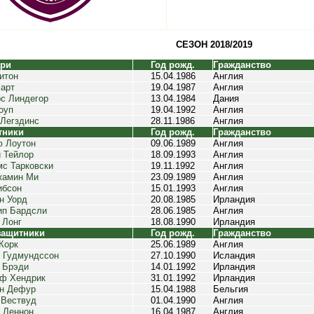
СЕЗОН 2018/2019
ари
Год рожд.
Гражданство
итон
15.04.1986
Англия
арт
19.04.1987
Англия
с Линдегор
13.04.1984
Дания
оуп
19.04.1992
Англия
Легздинс
28.11.1986
Англия
тники
Год рожд.
Гражданство
 Лоутон
09.06.1989
Англия
 Тейлор
18.09.1993
Англия
с Тарковски
19.11.1992
Англия
жамин Ми
23.09.1989
Англия
ибсон
15.01.1993
Англия
н Уорд
20.08.1985
Ирландия
ип Бардсли
28.06.1985
Англия
 Лонг
18.08.1990
Ирландия
защитники
Год рожд.
Гражданство
Корк
25.06.1989
Англия
 Гудмундссон
27.10.1990
Исландия
 Брэди
14.01.1992
Ирландия
ф Хендрик
31.01.1992
Ирландия
н Дефур
15.04.1988
Бельгия
 Вествуд
01.04.1990
Англия
 Леннон
16.04.1987
Англия