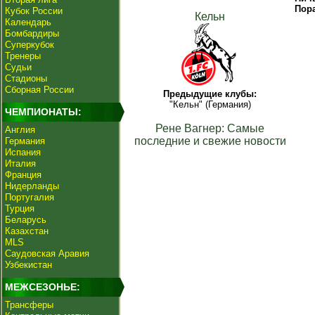
Пор
Кубок России
Кельн
Календарь
Бомбардиры
Суперкубок
Тренеры
Судьи
Стадионы
Сборная России
Предыдущие клубы:
"Кельн" (Германия)
ЧЕМПИОНАТЫ:
Рене Вагнер: Самые
Англия
последние и свежие новости
Германия
Испания
Италия
Франция
Нидерланды
Португалия
Турция
Беларусь
Казахстан
MLS
Саудовская Аравия
Узбекистан
МЕЖСЕЗОНЬЕ:
Трансферы