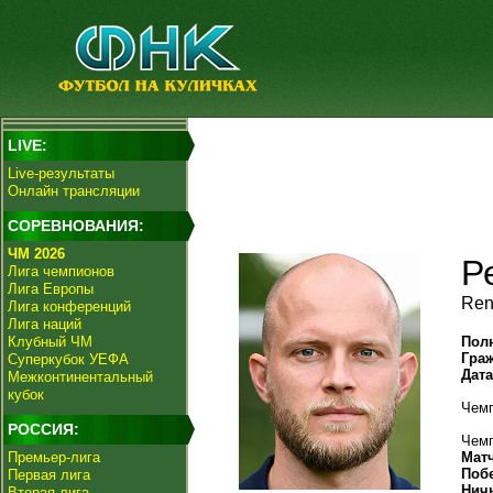
LIVE:
Live-результаты
Онлайн трансляции
СОРЕВНОВАНИЯ:
ЧМ 2026
Р
Лига чемпионов
Лига Европы
Ren
Лига конференций
Лига наций
Клубный ЧМ
Пол
Гра
Суперкубок УЕФА
Дат
Межконтинентальный
кубок
Чемп
РОССИЯ:
Чемп
Премьер-лига
Мат
Поб
Первая лига
Нич
Вторая лига