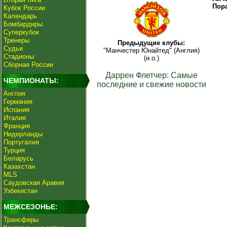
Пор
Кубок России
Календарь
Бомбардиры
Суперкубок
Тренеры
Предыдущие клубы:
Судьи
"Манчестер Юнайтед" (Англия)
Стадионы
(и.о.)
Сборная России
Даррен Флетчер: Самые
ЧЕМПИОНАТЫ:
последние и свежие новости
Англия
Германия
Испания
Италия
Франция
Нидерланды
Португалия
Турция
Беларусь
Казахстан
MLS
Саудовская Аравия
Узбекистан
МЕЖСЕЗОНЬЕ:
Трансферы