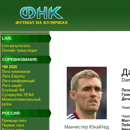
LIVE:
Live-результаты
Онлайн трансляции
СОРЕВНОВАНИЯ:
ЧМ 2026
Д
Лига чемпионов
Лига Европы
Dar
Лига конференций
Лига наций
Клубный ЧМ
Пол
Гра
Суперкубок УЕФА
Дат
Межконтинентальный
кубок
Чемп
РОССИЯ:
Чемп
Премьер-лига
Мат
Поб
Первая лига
Манчестер Юнайтед
Нич
Вторая лига