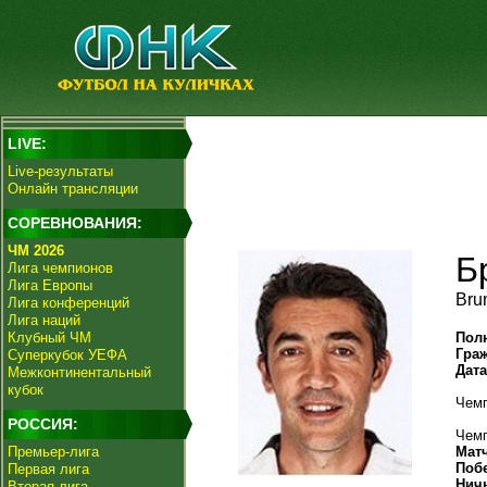
LIVE:
Live-результаты
Онлайн трансляции
СОРЕВНОВАНИЯ:
ЧМ 2026
Б
Лига чемпионов
Лига Европы
Bru
Лига конференций
Лига наций
Клубный ЧМ
Пол
Гра
Суперкубок УЕФА
Дат
Межконтинентальный
кубок
Чемп
РОССИЯ:
Чемп
Премьер-лига
Мат
Поб
Первая лига
Нич
Вторая лига