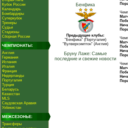
Пор
Кубок России
Бенфика
Календарь
Чемп
Бомбардиры
Мат
Суперкубок
Поб
Тренеры
Нич
Судьи
Пор
Стадионы
Предыдущие клубы:
Сборная России
Чемп
"Бенфика" (Португалия)
Мат
"Вулверхэмптон" (Англия)
ЧЕМПИОНАТЫ:
Поб
Нич
Англия
Бруну Лаже: Самые
Пор
Германия
последние и свежие новости
Испания
Чемп
Италия
Мат
Франция
Поб
Нидерланды
Нич
Португалия
Пор
Турция
Беларусь
Казахстан
MLS
Саудовская Аравия
Узбекистан
МЕЖСЕЗОНЬЕ:
Трансферы