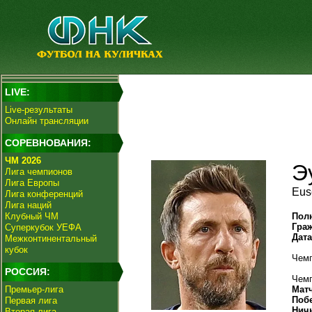
LIVE:
Live-результаты
Онлайн трансляции
СОРЕВНОВАНИЯ:
ЧМ 2026
Э
Лига чемпионов
Лига Европы
Eus
Лига конференций
Лига наций
Клубный ЧМ
Пол
Гра
Суперкубок УЕФА
Дат
Межконтинентальный
кубок
Чемп
РОССИЯ:
Чемп
Премьер-лига
Мат
Поб
Первая лига
Нич
Вторая лига