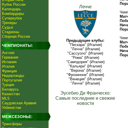
Пор
Кубок России
Лечче
Календарь
Чемп
Бомбардиры
Мат
Суперкубок
Поб
Тренеры
Нич
Судьи
Пор
Стадионы
Сборная России
Чемп
Предыдущие клубы:
Мат
"Пескара" (Италия)
ЧЕМПИОНАТЫ:
Поб
"Лечче" (Италия)
Нич
Англия
"Сассуоло" (Италия)
Пор
Германия
"Рома" (Италия)
Испания
"Сампдория" (Италия)
"Кальяри" (Италия)
Италия
"Верона" (Италия)
Франция
"Фрозиноне" (Италия)
Нидерланды
"Венеция" (Италия)
Португалия
"Лечче" (Италия)
Турция
Беларусь
Эусебио Ди Франческо:
Казахстан
Самые последние и свежие
MLS
Саудовская Аравия
новости
Узбекистан
МЕЖСЕЗОНЬЕ:
Трансферы