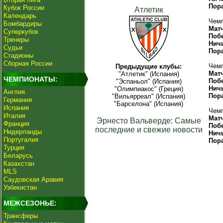
Пор
Кубок России
Атлетик
Календарь
Чемп
Бомбардиры
Мат
Суперкубок
Поб
Тренеры
Нич
Судьи
Пор
Стадионы
Сборная России
Чемп
Предыдущие клубы:
Мат
"Атлетик" (Испания)
ЧЕМПИОНАТЫ:
Поб
"Эспаньол" (Испания)
Нич
"Олимпиакос" (Греция)
Англия
Пор
"Вильярреал" (Испания)
Германия
"Барселона" (Испания)
Испания
Чемп
Италия
Мат
Эрнесто Вальверде: Самые
Франция
Поб
последние и свежие новости
Нидерланды
Нич
Португалия
Пор
Турция
Беларусь
Казахстан
MLS
Саудовская Аравия
Узбекистан
МЕЖСЕЗОНЬЕ:
Трансферы