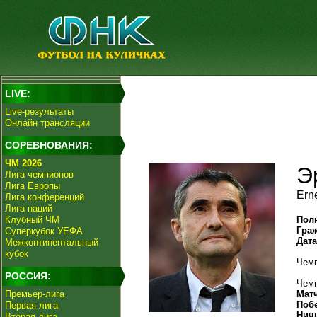
LIVE:
Live-результаты
Онлайн трансляции
СОРЕВНОВАНИЯ:
ЧМ 2026
Э
Лига чемпионов
Лига Европы
Ern
Лига конференций
Лига наций
Клубный ЧМ
Пол
Гра
Суперкубок УЕФА
Дат
Межконтинентальный
кубок
Чемп
РОССИЯ:
Чемп
Премьер-лига
Мат
Поб
Первая лига
Нич
Вторая лига