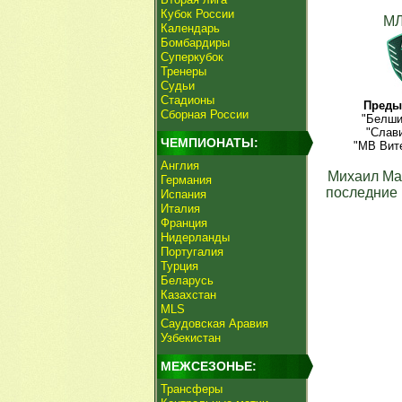
Кубок России
МЛ
Календарь
Бомбардиры
Суперкубок
Тренеры
Судьи
Стадионы
Преды
Сборная России
"Белши
"Слави
ЧЕМПИОНАТЫ:
"МВ Вите
Англия
Михаил Ма
Германия
последние 
Испания
Италия
Франция
Нидерланды
Португалия
Турция
Беларусь
Казахстан
MLS
Саудовская Аравия
Узбекистан
МЕЖСЕЗОНЬЕ:
Трансферы