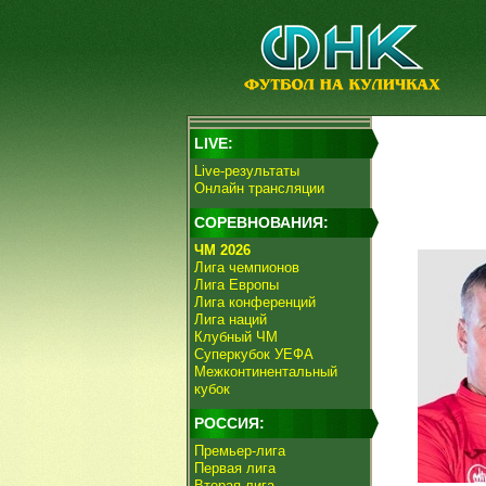
LIVE:
Live-результаты
Онлайн трансляции
СОРЕВНОВАНИЯ:
ЧМ 2026
Лига чемпионов
Лига Европы
Лига конференций
Лига наций
Клубный ЧМ
Суперкубок УЕФА
Межконтинентальный
кубок
РОССИЯ:
Премьер-лига
Первая лига
Вторая лига