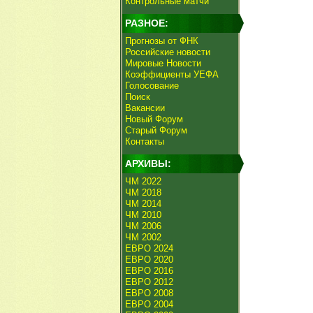
Контрольные матчи
РАЗНОЕ:
Прогнозы от ФНК
Российские новости
Мировые Новости
Коэффициенты УЕФА
Голосование
Поиск
Вакансии
Новый Форум
Старый Форум
Контакты
АРХИВЫ:
ЧМ 2022
ЧМ 2018
ЧМ 2014
ЧМ 2010
ЧМ 2006
ЧМ 2002
ЕВРО 2024
ЕВРО 2020
ЕВРО 2016
ЕВРО 2012
ЕВРО 2008
ЕВРО 2004