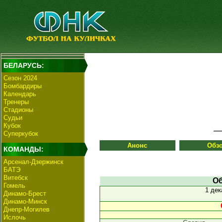
БЕЛАРУСЬ:
Сезон 2024
Бомбардиры
Календарь
Тренеры
Стадионы
Судьи
Кубок
Суперкубок
Анонс
Обз
КОМАНДЫ:
Арсенал-Дзержинск
БАТЭ
Витебск
Об
Гомель
1 дек
Динамо-Брест
Динамо-Минск
Днепр-Могилев
Ислочь