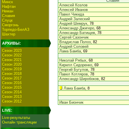
Славия
Минск
Алексей Козлов
Нафтан
Алексей Иванов
Неман
Павел Чикида
Славия
Андрей Залеский
Слуцк
Андрей Шемрук
, 78
Сморгонь
Александр Джигеро
, 68
Торпедо-БелАЗ
Александр Батищев
, 78
Шахтер
Сергей Сазончик
Владислав Полоз
, 82
АРХИВЫ:
Андрей Соловей
Сезон 2023
Лама Бамба
, 69
Сезон 2022
Сезон 2021
Николай Рябых
, 68
Сезон 2020
Кирилл Сидоренко
, 69
Сезон 2019
Георгий Бугулов
, 78
Сезон 2018
Павел Котляров
, 78
Сезон 2017
Александр Широбоков
, 82
Сезон 2016
Сезон 2015
Лама Бамба
, 8
Сезон 2014
Сезон 2013
Сезон 2012
Иван Биончик
LIVE:
Live-результаты
Онлайн трансляции