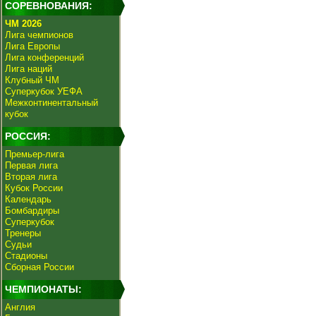
СОРЕВНОВАНИЯ:
ЧМ 2026
Лига чемпионов
Лига Европы
Лига конференций
Лига наций
Клубный ЧМ
Суперкубок УЕФА
Межконтинентальный
кубок
РОССИЯ:
Премьер-лига
Первая лига
Вторая лига
Кубок России
Календарь
Бомбардиры
Суперкубок
Тренеры
Судьи
Стадионы
Сборная России
ЧЕМПИОНАТЫ:
Англия