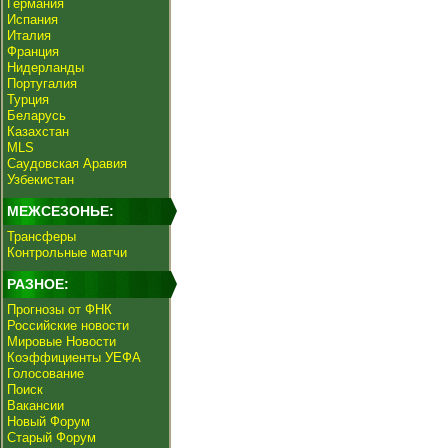
Германия
Испания
Италия
Франция
Нидерланды
Португалия
Турция
Беларусь
Казахстан
MLS
Саудовская Аравия
Узбекистан
МЕЖСЕЗОНЬЕ:
Трансферы
Контрольные матчи
РАЗНОЕ:
Прогнозы от ФНК
Российские новости
Мировые Новости
Коэффициенты УЕФА
Голосование
Поиск
Вакансии
Новый Форум
Старый Форум