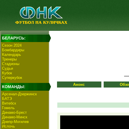
БЕЛАРУСЬ:
Сезон 2024
Бомбардиры
Календарь
Тренеры
Стадионы
Судьи
Кубок
Суперкубок
Анонс
Обз
КОМАНДЫ:
Арсенал-Дзержинск
БАТЭ
Витебск
Гомель
Динамо-Брест
Динамо-Минск
Днепр-Могилев
Ислочь