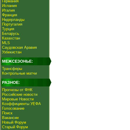
Германия
Испания
Италия
Франция
Нидерланды
Португалия
Турция
Беларусь
Казахстан
MLS
Саудовская Аравия
Узбекистан
МЕЖСЕЗОНЬЕ:
Трансферы
Контрольные матчи
РАЗНОЕ:
Прогнозы от ФНК
Российские новости
Мировые Новости
Коэффициенты УЕФА
Голосование
Поиск
Вакансии
Новый Форум
Старый Форум