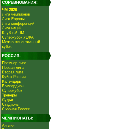
СОРЕВНОВАНИЯ:
ЧМ 2026
Лига чемпионов
Лига Европы
Лига конференций
Лига наций
Клубный ЧМ
Суперкубок УЕФА
Межконтинентальный
кубок
РОССИЯ:
Премьер-лига
Первая лига
Вторая лига
Кубок России
Календарь
Бомбардиры
Суперкубок
Тренеры
Судьи
Стадионы
Сборная России
ЧЕМПИОНАТЫ:
Англия