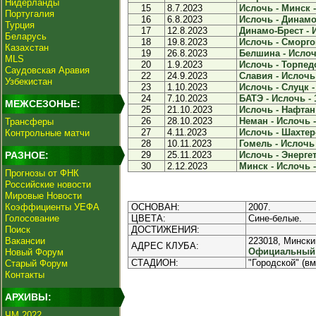
Нидерланды
15
8.7.2023
Ислочь - Минск -
Португалия
16
6.8.2023
Ислочь - Динамо
Турция
17
12.8.2023
Динамо-Брест - И
Беларусь
18
19.8.2023
Ислочь - Сморгон
Казахстан
19
26.8.2023
Белшина - Ислочь
MLS
20
1.9.2023
Ислочь - Торпедо
Саудовская Аравия
22
24.9.2023
Славия - Ислочь 
Узбекистан
23
1.10.2023
Ислочь - Слуцк -
24
7.10.2023
БАТЭ - Ислочь - 
МЕЖСЕЗОНЬЕ:
25
21.10.2023
Ислочь - Нафтан 
26
28.10.2023
Неман - Ислочь -
Трансферы
27
4.11.2023
Ислочь - Шахтер-
Контрольные матчи
28
10.11.2023
Гомель - Ислочь 
РАЗНОЕ:
29
25.11.2023
Ислочь - Энергет
30
2.12.2023
Минск - Ислочь -
Прогнозы от ФНК
Российские новости
Мировые Новости
Коэффициенты УЕФА
ОСНОВАН:
2007.
Голосование
ЦВЕТА:
Сине-белые.
Поиск
ДОСТИЖЕНИЯ:
Вакансии
223018, Минский
АДРЕС КЛУБА:
Официальный и
Новый Форум
СТАДИОН:
"Городской" (вм
Старый Форум
Контакты
АРХИВЫ:
ЧМ 2022