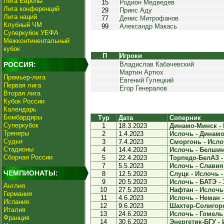
Лига Европы
15
Родион Медведев
Лига конференций
29
Принс Аду
Лига наций
77
Денис Митрофанов
Клубный ЧМ
99
Александр Макась
Суперкубок УЕФА
Межконтинентальный
кубок
П
Игроки
РОССИЯ:
Владислав Кабачевский
Мартин Артюх
Премьер-лига
Евгений Гулецкий
Первая лига
Егор Генералов
Вторая лига
Кубок России
Календарь
Бомбардиры
Тур
Дата
Соперник
Суперкубок
1
18.3.2023
Динамо-Минск - 
Тренеры
2
1.4.2023
Ислочь - Динамо-
Судьи
3
7.4.2023
Сморгонь - Ислоч
Стадионы
4
14.4.2023
Ислочь - Белшина
Сборная России
5
22.4.2023
Торпедо-БелАЗ - 
7
5.5.2023
Ислочь - Славия 
ЧЕМПИОНАТЫ:
8
12.5.2023
Слуцк - Ислочь -
9
20.5.2023
Ислочь - БАТЭ - 
Англия
10
27.5.2023
Нафтан - Ислочь 
Германия
11
4.6.2023
Ислочь - Неман -
Испания
12
9.6.2023
Шахтер-Солигорск
Италия
13
24.6.2023
Ислочь - Гомель 
Франция
14
30.6.2023
Энергетик-БГУ - 