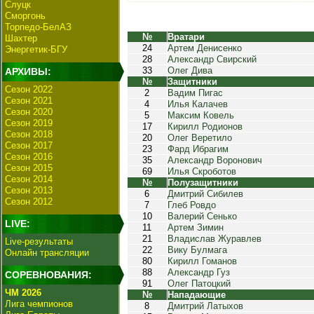
Слуцк
Сморгонь
Торпедо-БелАЗ
№
Вратари
Шахтер
24
Артем Денисенко
Энергетик-БГУ
28
Александр Свирский
33
Олег Дива
АРХИВЫ:
№
Защитники
Сезон 2022
2
Вадим Пигас
Сезон 2021
4
Илья Калачев
Сезон 2020
5
Максим Ковель
Сезон 2019
17
Кирилл Родионов
Сезон 2018
20
Олег Веретило
Сезон 2017
23
Фард Ибрагим
Сезон 2016
35
Александр Воронович
Сезон 2015
69
Илья Скроботов
Сезон 2014
№
Полузащитники
Сезон 2013
6
Дмитрий Сибилев
Сезон 2012
7
Глеб Ровдо
10
Валерий Сенько
LIVE:
11
Артем Зимин
21
Владислав Журавлев
Live-результаты
22
Вику Булмага
Онлайн трансляции
80
Кирилл Гоманов
88
Александр Гуз
СОРЕВНОВАНИЯ:
91
Олег Патоцкий
ЧМ 2026
№
Нападающие
Лига чемпионов
8
Дмитрий Латыхов