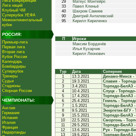
Лига конференций
29
Матеус Монтейро
Лига наций
33
Павел Кленьё
Клубный ЧМ
40
Шахром Самиев
Суперкубок УЕФА
90
Дмитрий Антилевский
Межконтинентальный
95
Кирилл Кириленко
кубок
РОССИЯ:
П
Игроки
Премьер-лига
Максим Бордачёв
Первая лига
Илья Кухарчик
Вторая лига
Кирилл Леонович
Кубок России
Календарь
Бомбардиры
Суперкубок
Тур
Дата
Соперник
Тренеры
1
13.3.2021
Динамо-Минск - 
Судьи
2
19.3.2021
Славия - Торпедо
Стадионы
3
3.4.2021
Торпедо-БелАЗ - 
Сборная России
4
10.4.2021
Слуцк - Торпедо-
5
17.4.2021
Торпедо-БелАЗ -
ЧЕМПИОНАТЫ:
6
25.4.2021
Гомель - Торпедо
7
1.5.2021
Торпедо-БелАЗ - 
Англия
8
9.5.2021
Энергетик-БГУ - 
Германия
9
15.5.2021
Торпедо-БелАЗ - 
Испания
10
22.5.2021
Сморгонь - Торп
Италия
11
29.5.2021
Торпедо-БелАЗ -
Франция
12
13.6.2021
Рух - Торпедо-Бе
Нидерланды
13
19.6.2021
Торпедо-БелАЗ - 