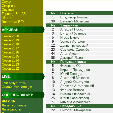
Слуцк
Сморгонь
Спутник
№
Вратари
Торпедо-БелАЗ
1
Владимир Бушма
Шахтер
30
Евгений Абрамович
Энергетик-БГУ
№
Защитники
2
Алексей Носко
АРХИВЫ:
3
Виталий Устинов
Сезон 2020
5
Игорь Бурко
Сезон 2019
9
Эрнест Астахов
Сезон 2018
12
Денис Гружевский
Сезон 2017
23
Самюэль Одеоибо
Сезон 2016
44
Алан Аусси
Сезон 2015
88
Дмитрий Яшин
Сезон 2014
№
Полузащитники
Сезон 2013
5
Фабрисио Ойя
Сезон 2012
6
Кирилл Премудров
7
Юрий Габовда
LIVE:
8
Анатолий Макаров
10
Андрей Хачатурян
Live-результаты
11
Алексей Антилевский
Онлайн трансляции
13
Фелипе Велозо
14
Никита Николаевич
СОРЕВНОВАНИЯ:
25
Юрий Павлюковец
ЧМ 2026
77
Михаил Афанасьев
Лига чемпионов
№
Нападающие
Лига Европы
22
Николай Макаревич