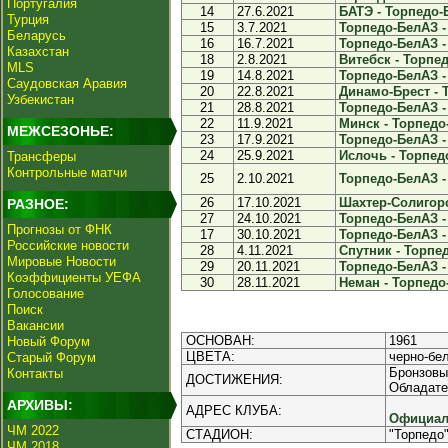
Португалия
14
27.6.2021
БАТЭ - Торпедо-Б
Турция
15
3.7.2021
Торпедо-БелАЗ - 
Беларусь
16
16.7.2021
Торпедо-БелАЗ -
Казахстан
18
2.8.2021
Витебск - Торпед
MLS
19
14.8.2021
Торпедо-БелАЗ - 
Саудовская Аравия
20
22.8.2021
Динамо-Брест - 
Узбекистан
21
28.8.2021
Торпедо-БелАЗ - 
22
11.9.2021
Минск - Торпедо-
МЕЖСЕЗОНЬЕ:
23
17.9.2021
Торпедо-БелАЗ - 
24
25.9.2021
Ислочь - Торпедо
Трансферы
Контрольные матчи
25
2.10.2021
Торпедо-БелАЗ -
26
17.10.2021
Шахтер-Солигорс
РАЗНОЕ:
27
24.10.2021
Торпедо-БелАЗ - 
Прогнозы от ФНК
17
30.10.2021
Торпедо-БелАЗ - 
Российские новости
28
4.11.2021
Спутник - Торпед
Мировые Новости
29
20.11.2021
Торпедо-БелАЗ - 
Коэффициенты УЕФА
30
28.11.2021
Неман - Торпедо-
Голосование
Поиск
Вакансии
ОСНОВАН:
1961
Новый Форум
ЦВЕТА:
черно-бе
Старый Форум
Бронзовы
Контакты
ДОСТИЖЕНИЯ:
Обладате
АРХИВЫ:
АДРЕС КЛУБА:
Официал
ЧМ 2022
СТАДИОН:
"Торпедо
ЧМ 2018